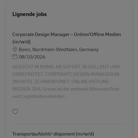
Lignende jobs
Corporate Design Manager – Online/Offline Medien
(m/w/d)
Lokation
Bonn, Nordrhein-Westfalen, Germany
Posted Date
08/10/2026
GESUCHT IN BONN, AB SOFORT, IN VOLLZEIT UND
UNBEFRISTET. CORPORATE DESIGN MANAGER:IN
(M/W/D). SCHWERPUNKT: ONLINE/OFFLINE-
MEDIEN. DHL Group ist der weltweit führende Post-
und Logistikdienstleister...
Gem Corporate Design Manager – Online/Offline Medien (m/w/d) AV-3640
Transportaufsicht/-disponent (m/w/d)