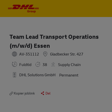
Skip to main content
Skip to main content
-
-
Team Lead Transport Operations
(m/w/d) Essen
AV-351112
Gladbecker Str. 427
Fuldtid
38
Supply Chain
DHL Solutions GmbH
Permanent
Kopier joblink
Del