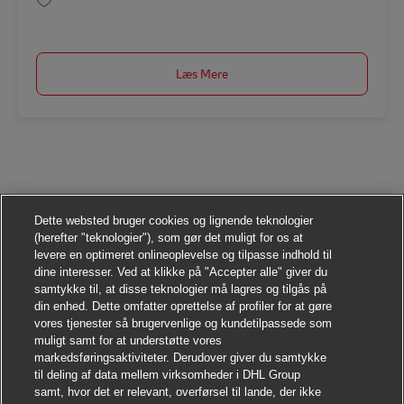
Gem Assistent im Bereich Rechnungslegung (m/w/d) - Logistik AV-301582
Læs Mere
Dette websted bruger cookies og lignende teknologier
(herefter "teknologier"), som gør det muligt for os at
levere en optimeret onlineoplevelse og tilpasse indhold til
dine interesser. Ved at klikke på "Accepter alle" giver du
samtykke til, at disse teknologier må lagres og tilgås på
din enhed. Dette omfatter oprettelse af profiler for at gøre
vores tjenester så brugervenlige og kundetilpassede som
muligt samt for at understøtte vores
markedsføringsaktiviteter. Derudover giver du samtykke
til deling af data mellem virksomheder i DHL Group
samt, hvor det er relevant, overførsel til lande, der ikke