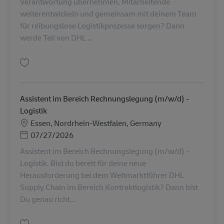
Verantwortung übernehmen, Mitarbeitende
weiterentwickeln und gemeinsam mit deinem Team
für reibungslose Logistikprozesse sorgen? Dann
werde Teil von DHL ...
Gem Gruppenleiter Lager / Logistik (m/w/d) - Bergkamen AV-367755
Assistent im Bereich Rechnungslegung (m/w/d) -
Logistik
Lokation
Essen, Nordrhein-Westfalen, Germany
Posted Date
07/27/2026
Assistent im Bereich Rechnungslegung (m/w/d) -
Logistik. Bist du bereit für deine neue
Herausforderung bei dem Weltmarktführer DHL
Supply Chain im Bereich Kontraktlogistik? Dann bist
Du genau richt...