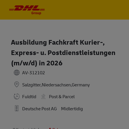
Skip to main content
Skip to main content
-
-
Ausbildung Fachkraft Kurier-,
Express- u. Postdienstleistungen
(m/w/d) in 2026
AV-312102
Salzgitter,Niedersachsen,Germany
Fuldtid
Post & Parcel
Deutsche Post AG
Midlertidig