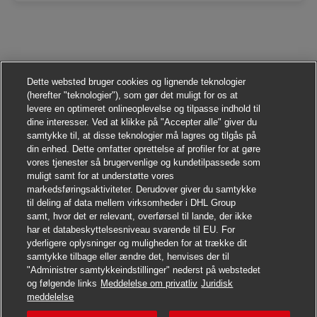
Dette websted bruger cookies og lignende teknologier
(herefter "teknologier"), som gør det muligt for os at
levere en optimeret onlineoplevelse og tilpasse indhold til
dine interesser. Ved at klikke på "Accepter alle" giver du
samtykke til, at disse teknologier må lagres og tilgås på
din enhed. Dette omfatter oprettelse af profiler for at gøre
vores tjenester så brugervenlige og kundetilpassede som
muligt samt for at understøtte vores
markedsføringsaktiviteter. Derudover giver du samtykke
til deling af data mellem virksomheder i DHL Group
samt, hvor det er relevant, overførsel til lande, der ikke
har et databeskyttelsesniveau svarende til EU. For
yderligere oplysninger og muligheden for at trække dit
samtykke tilbage eller ændre det, henvises der til
"Administrer samtykkeindstillinger" nederst på webstedet
og følgende links
Meddelelse om privatliv
Juridisk
Søg jobbet
meddelelse