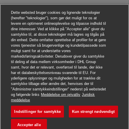
Dette websted bruger cookies og lignende teknologier
(herefter "teknologier"), som gør det muligt for os at
levere en optimeret onlineoplevelse og tilpasse indhold til
dine interesser. Ved at klikke på "Accepter alle" giver du
samtykke til, at disse teknologier må lagres og tilgås på
din enhed. Dette omfatter oprettelse af profiler for at gøre
vores tjenester så brugervenlige og kundetilpassede som
muligt samt for at understøtte vores
markedsføringsaktiviteter. Derudover giver du samtykke
til deling af data mellem virksomheder i DHL Group
samt, hvor det er relevant, overførsel til lande, der ikke
har et databeskyttelsesniveau svarende til EU. For
yderligere oplysninger og muligheden for at trække dit
samtykke tilbage eller ændre det, henvises der til
"Administrer samtykkeindstillinger" nederst på webstedet
og følgende links
Meddelelse om privatliv
Juridisk
Søg jobbet
meddelelse
Indstillinger for samtykke
Kun strengt nødvendigt
Ausbildung Fachkraft Kurie
Gem job
Accepter alle