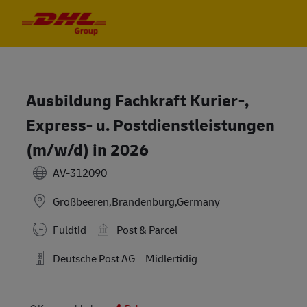
Skip to main content
Skip to main content
-
-
Ausbildung Fachkraft Kurier-,
Express- u. Postdienstleistungen
(m/w/d) in 2026
AV-312090
Großbeeren,Brandenburg,Germany
Fuldtid
Post & Parcel
Deutsche Post AG
Midlertidig