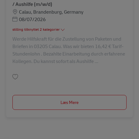
/ Aushilfe (m/w/d)
Lokation
Calau, Brandenburg, Germany
Posted Date
08/07/2026
stilling tilknyttet 2 kategorier
Werde Hilfskraft für die Zustellung von Paketen und
Briefen in 03205 Calau. Was wir bieten 16,42 € Tarif-
Stundenlohn . Bezahlte Einarbeitung durch erfahrene
Kollegen. Du kannst sofort als Aushilfe ...
Gem Vorbereitung für die Zustellung Sortierkraft / Minijob / Aushilfe (m/
Læs Mere