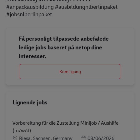
#anpackausbildung #ausbildungnlberlinpaket
#jobsnlberlinpaket
Få personligt tilpassede anbefalede
ledige jobs baseret på netop dine
interesser.
Kom i gang
Lignende jobs
Vorbereitung für die Zustellung Minijob / Aushilfe
(m/w/d)
Lokation
Posted Date
Riesa, Sachsen, Germany
08/06/2026