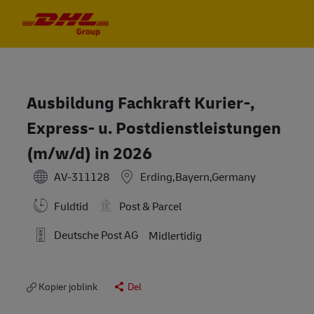
Skip to main content
Skip to main content
-
-
Ausbildung Fachkraft Kurier-,
Express- u. Postdienstleistungen
(m/w/d) in 2026
AV-311128
Erding,Bayern,Germany
Fuldtid
Post & Parcel
Deutsche Post AG
Midlertidig
Kopier joblink
Del