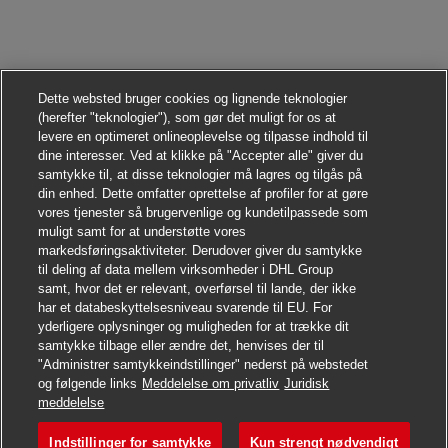
Dette websted bruger cookies og lignende teknologier
(herefter "teknologier"), som gør det muligt for os at
levere en optimeret onlineoplevelse og tilpasse indhold til
dine interesser. Ved at klikke på "Accepter alle" giver du
samtykke til, at disse teknologier må lagres og tilgås på
din enhed. Dette omfatter oprettelse af profiler for at gøre
vores tjenester så brugervenlige og kundetilpassede som
muligt samt for at understøtte vores
markedsføringsaktiviteter. Derudover giver du samtykke
til deling af data mellem virksomheder i DHL Group
samt, hvor det er relevant, overførsel til lande, der ikke
har et databeskyttelsesniveau svarende til EU. For
yderligere oplysninger og muligheden for at trække dit
samtykke tilbage eller ændre det, henvises der til
"Administrer samtykkeindstillinger" nederst på webstedet
og følgende links
Meddelelse om privatliv
Juridisk
Søg jobbet
meddelelse
Indstillinger for samtykke
Kun strengt nødvendigt