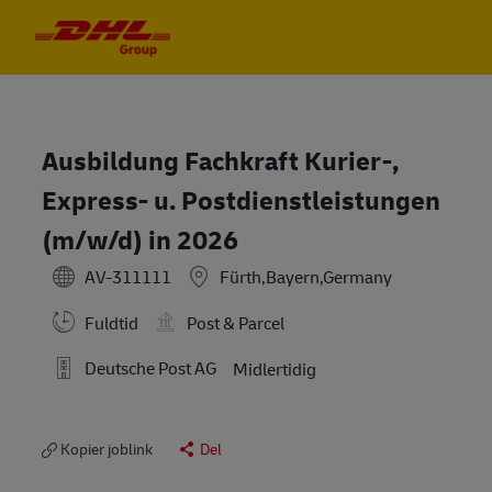
Skip to main content
Skip to main content
-
-
Ausbildung Fachkraft Kurier-,
Express- u. Postdienstleistungen
(m/w/d) in 2026
AV-311111
Fürth,Bayern,Germany
Fuldtid
Post & Parcel
Deutsche Post AG
Midlertidig
Kopier joblink
Del