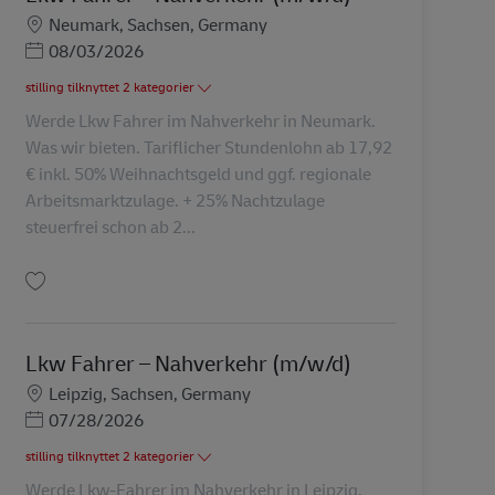
Lokation
Neumark, Sachsen, Germany
Posted Date
08/03/2026
stilling tilknyttet 2 kategorier
Werde Lkw Fahrer im Nahverkehr in Neumark.
Was wir bieten. Tariflicher Stundenlohn ab 17,92
€ inkl. 50% Weihnachtsgeld und ggf. regionale
Arbeitsmarktzulage. + 25% Nachtzulage
steuerfrei schon ab 2...
Gem Lkw Fahrer – Nahverkehr (m/w/d) AV-227174
Lkw Fahrer – Nahverkehr (m/w/d)
Lokation
Leipzig, Sachsen, Germany
Posted Date
07/28/2026
stilling tilknyttet 2 kategorier
Werde Lkw-Fahrer im Nahverkehr in Leipzig.