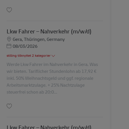
Gem Lkw Fahrer – Rangierer (m/w/d) AV-338094
Lkw Fahrer – Nahverkehr (m/w/d)
Lokation
Gera, Thüringen, Germany
Posted Date
08/03/2026
stilling tilknyttet 2 kategorier
Werde Lkw Fahrer im Nahverkehr in Gera. Was
wir bieten. Tariflicher Stundenlohn ab 17,92 €
inkl. 50% Weihnachtsgeld und ggf. regionale
Arbeitsmarktzulage. + 25% Nachtzulage
steuerfrei schon ab 20:0...
Gem Lkw Fahrer – Nahverkehr (m/w/d) AV-215010
Lkw Fahrer – Nahverkehr (m/w/d)