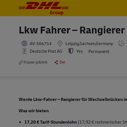
-
-
Lkw Fahrer – Rangierer
AV-306754
Leipzig,Sachsen,Germany
Deutsche Post AG
Yes
Permanent
Kopier joblink
Del
Werde Lkw-Fahrer – Rangierer für Wechselbrücken i
Was wir bieten
17,20 € Tarif-Stundenlohn
(17,92 € rechnerischer S