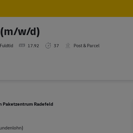
Skip to main content
Skip to main content
 (m/w/d)
Fuldtid
17.92
37
Post & Parcel
m Paketzentrum Radefeld
tundenlohn)