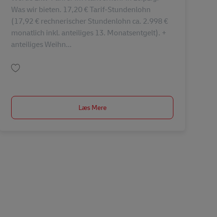
Was wir bieten. 17,20 € Tarif-Stundenlohn
(17,92 € rechnerischer Stundenlohn ca. 2.998 €
monatlich inkl. anteiliges 13. Monatsentgelt). +
anteiliges Weihn...
Gem Lkw Fahrer – Nahverkehr (m/w/d) AV-276362
Læs Mere