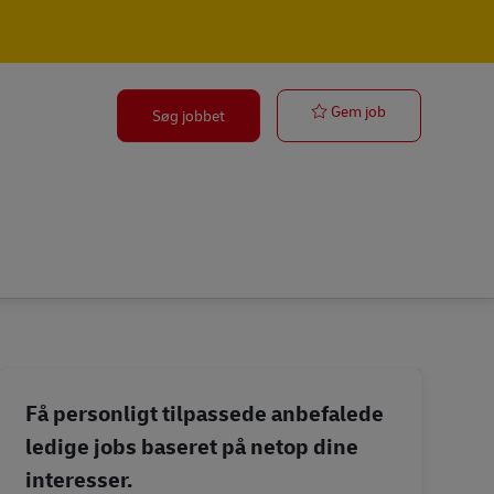
Lkw Fahrer – 
Gem job
Søg jobbet
Få personligt tilpassede anbefalede
ledige jobs baseret på netop dine
interesser.