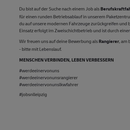
Du bist auf der Suche nach einem Job als
Berufskraftfa
für einen runden Betriebsablauf in unserem Paketzent
du auf unsere modernen Fahrzeuge zurückgreifen und bi
Einsatz erfolgt im Zweischichtbetrieb und ist durch ein
Wir freuen uns auf deine Bewerbung als
Rangierer
, am 
- bitte mit Lebenslauf.
MENSCHEN VERBINDEN, LEBEN VERBESSERN
#werdeeinervonuns
#werdeeinervonunsrangierer
#werdeeinervonunslkwfahrer
#jobsnlleipzig