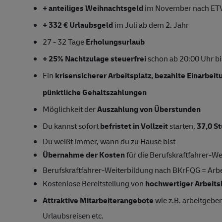
+ anteiliges Weihnachtsgeld
im November
nach ET
+ 332 € Urlaubsgeld
im Juli ab dem 2. Jahr
27 - 32 Tage
Erholungsurlaub
+ 25% Nachtzulage steuerfrei
schon ab 20:00 Uhr bis
Ein
krisensicherer Arbeitsplatz, bezahlte Einarbei
pünktliche Gehaltszahlungen
Möglichkeit der
Auszahlung von Überstunden
Du kannst sofort
befristet in Vollzeit
starten,
37,0 S
Du weißt immer, wann du zu Hause bist
Übernahme der Kosten
für die Berufskraftfahrer-
Berufskraftfahrer-Weiterbildung nach BKrFQG = Arbe
Kostenlose Bereitstellung von
hochwertiger Arbeits
Attraktive Mitarbeiterangebote
wie z.B. arbeitgeber
Urlaubsreisen etc.