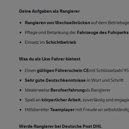
Deine Aufgaben als Rangierer
Rangieren von Wechselbrücken
auf dem Betriebsge
Pflege und Betankung der
Fahrzeuge des Fuhrparks
Einsatz im
Schichtbetrieb
Was du als Lkw Fahrer bietest
Einen
gültigen Führerschein CE
mit Schlüsselzahl 95
Sehr gute Deutschkenntnisse
in Wort und Schrift
Idealerweise
Berufserfahrung
als Rangierer
Spaß an
körperlicher Arbeit
, zuverlässig und engagi
Hilfsbereiter
Teamplayer
mit Freude an selbstständig
Werde Rangierer bei Deutsche Post DHL