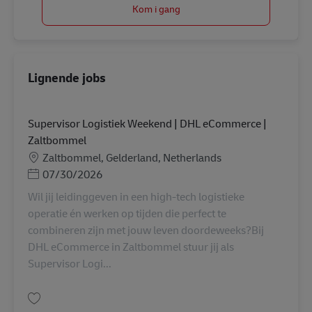
Kom i gang
Lignende jobs
Supervisor Logistiek Weekend | DHL eCommerce |
Zaltbommel
Lokation
Zaltbommel, Gelderland, Netherlands
Posted Date
07/30/2026
Wil jij leidinggeven in een high-tech logistieke
operatie én werken op tijden die perfect te
combineren zijn met jouw leven doordeweeks?Bij
DHL eCommerce in Zaltbommel stuur jij als
Supervisor Logi...
Gem Supervisor Logistiek Weekend | DHL eCommerce | Zaltbommel AV-36