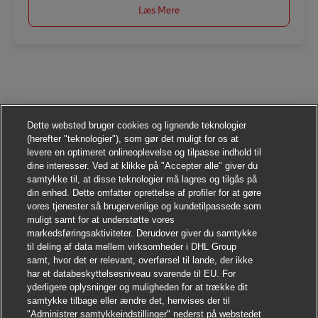
Læs Mere
Dette websted bruger cookies og lignende teknologier
(herefter "teknologier"), som gør det muligt for os at
levere en optimeret onlineoplevelse og tilpasse indhold til
dine interesser. Ved at klikke på "Accepter alle" giver du
samtykke til, at disse teknologier må lagres og tilgås på
din enhed. Dette omfatter oprettelse af profiler for at gøre
vores tjenester så brugervenlige og kundetilpassede som
muligt samt for at understøtte vores
markedsføringsaktiviteter. Derudover giver du samtykke
til deling af data mellem virksomheder i DHL Group
samt, hvor det er relevant, overførsel til lande, der ikke
har et databeskyttelsesniveau svarende til EU. For
yderligere oplysninger og muligheden for at trække dit
samtykke tilbage eller ændre det, henvises der til
"Administrer samtykkeindstillinger" nederst på webstedet