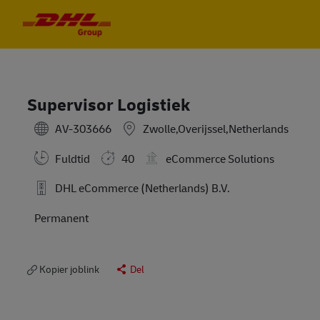
Skip to main content
Skip to main content
-
-
Supervisor Logistiek
AV-303666
Zwolle,Overijssel,Netherlands
Fuldtid
40
eCommerce Solutions
DHL eCommerce (Netherlands) B.V.
Permanent
Kopier joblink
Del