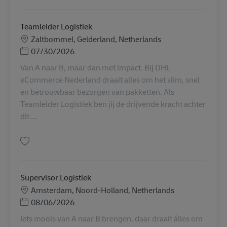
Teamleider Logistiek
Lokation
Zaltbommel, Gelderland, Netherlands
Posted Date
07/30/2026
Van A naar B, maar dan met impact. Bij DHL
eCommerce Nederland draait alles om het slim, snel
en betrouwbaar bezorgen van pakketten. Als
Teamleider Logistiek ben jij de drijvende kracht achter
dit ...
Gem Teamleider Logistiek AV-356229
Supervisor Logistiek
Lokation
Amsterdam, Noord-Holland, Netherlands
Posted Date
08/06/2026
Iets moois van A naar B brengen, daar draait álles om