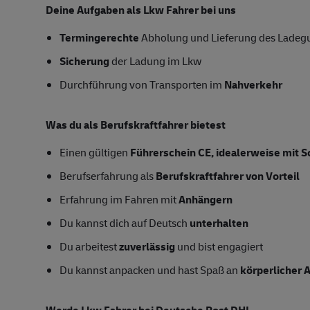
Deine Aufgaben als Lkw Fahrer bei uns
Termingerechte
Abholung und Lieferung des Ladeg
Sicherung
der Ladung im Lkw
Durchführung von Transporten im
Nahverkehr
Was du als Berufskraftfahrer bietest
Einen gültigen
Führerschein CE, idealerweise mit S
Berufserfahrung als
Berufskraftfahrer von Vorteil
Erfahrung im Fahren mit
Anhängern
Du kannst dich auf Deutsch
unterhalten
Du arbeitest
zuverlässig
und bist engagiert
Du kannst anpacken und hast Spaß an
körperlicher A
Werde Lkw Fahrer bei Deutsche Post DHL