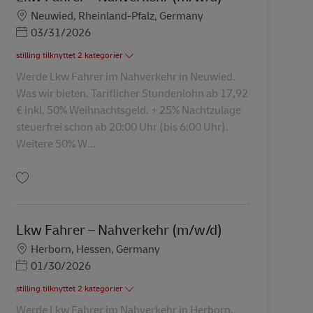
Lokation
Neuwied, Rheinland-Pfalz, Germany
Posted Date
03/31/2026
stilling tilknyttet 2 kategorier
Werde Lkw Fahrer im Nahverkehr in Neuwied.
Was wir bieten. Tariflicher Stundenlohn ab 17,92
€ inkl. 50% Weihnachtsgeld. + 25% Nachtzulage
steuerfrei schon ab 20:00 Uhr (bis 6:00 Uhr).
Weitere 50% W...
Gem Lkw Fahrer – Nahverkehr (m/w/d) AV-112055
Lkw Fahrer – Nahverkehr (m/w/d)
Lokation
Herborn, Hessen, Germany
Posted Date
01/30/2026
stilling tilknyttet 2 kategorier
Werde Lkw Fahrer im Nahverkehr in Herborn.