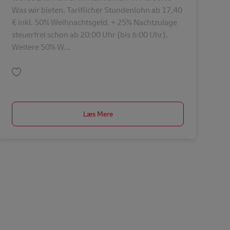
Was wir bieten. Tariflicher Stundenlohn ab 17,40
€ inkl. 50% Weihnachtsgeld. + 25% Nachtzulage
steuerfrei schon ab 20:00 Uhr (bis 6:00 Uhr).
Weitere 50% W...
Gem Lkw Fahrer – Nahverkehr (m/w/d) AV-334279
Læs Mere