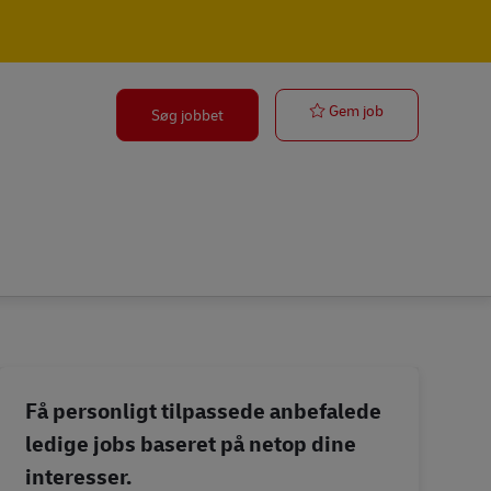
Lkw Fahrer – 
Gem job
Søg jobbet
Få personligt tilpassede anbefalede
ledige jobs baseret på netop dine
interesser.