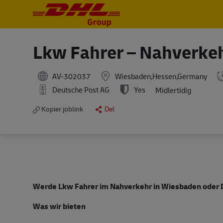
-
-
Lkw Fahrer – Nahverke
AV-302037
Wiesbaden,Hessen,Germany
Deutsche Post AG
Yes
Midlertidig
Kopier joblink
Del
Werde Lkw Fahrer im Nahverkehr in Wiesbaden oder
Was wir bieten