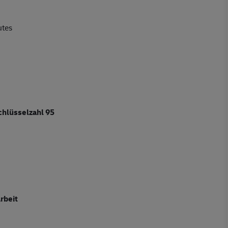
utes
chlüsselzahl 95
rbeit