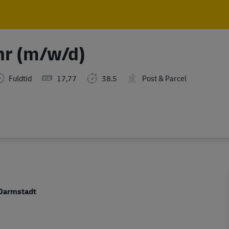
Skip to main content
Skip to main content
hr (m/w/d)
Fuldtid
17,77
38.5
Post & Parcel
 Darmstadt