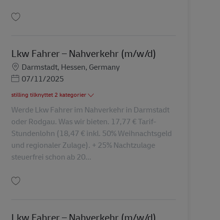
Gem Lkw Fahrer – Nahverkehr (m/w/d) AV-311002
Lkw Fahrer – Nahverkehr (m/w/d)
Lokation
Darmstadt, Hessen, Germany
Posted Date
07/11/2025
stilling tilknyttet 2 kategorier
Werde Lkw Fahrer im Nahverkehr in Darmstadt
oder Rodgau. Was wir bieten. 17,77 € Tarif-
Stundenlohn (18,47 € inkl. 50% Weihnachtsgeld
und regionaler Zulage). + 25% Nachtzulage
steuerfrei schon ab 20...
Gem Lkw Fahrer – Nahverkehr (m/w/d) AV-107717
Lkw Fahrer – Nahverkehr (m/w/d)