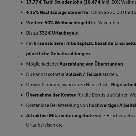
17,77 € Tarif-Stundenlohn (18,47 €
inkl. 50% Weihna
+ 25% Nachtzulage steuerfrei
schon ab 20:00 Uhr (b
Weitere 50% Weihnachtsgeld
im November
Bis zu
332 € Urlaubsgeld
Ein
krisensicherer Arbeitsplatz, bezahlte Einarbei
pünktliche Gehaltszahlungen
Möglichkeit der
Auszahlung von Überstunden
Du kannst sofort
in Vollzeit / Teilzeit
starten,
Du weißt immer, wann du zu Hause bist -
Regelarbei
Übernahme der Kosten
für die Berufskraftfahrer-W
Kostenlose Bereitstellung von
hochwertiger Arbeits
Attraktive Mitarbeiterangebote
wie z.B. arbeitgeber
Urlaubsreisen etc.