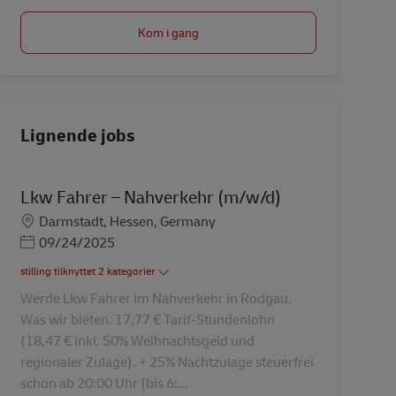
Kom i gang
Lignende jobs
Lkw Fahrer – Nahverkehr (m/w/d)
Lokation
Darmstadt, Hessen, Germany
Posted Date
09/24/2025
stilling tilknyttet 2 kategorier
Werde Lkw Fahrer im Nahverkehr in Rodgau.
Was wir bieten. 17,77 € Tarif-Stundenlohn
(18,47 € inkl. 50% Weihnachtsgeld und
regionaler Zulage). + 25% Nachtzulage steuerfrei
schon ab 20:00 Uhr (bis 6:...