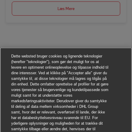
Læs Mere
Dette websted bruger cookies og lignende teknologier
(herefter "teknologier"), som gør det muligt for os at
levere en optimeret onlineoplevelse og tilpasse indhold til
dine interesser. Ved at klikke på "Accepter alle" giver du
samtykke til, at disse teknologier må lagres og tilgås på
din enhed. Dette omfatter oprettelse af profiler for at gøre
vores tjenester så brugervenlige og kundetilpassede som
muligt samt for at understøtte vores
markedsføringsaktiviteter. Derudover giver du samtykke
til deling af data mellem virksomheder i DHL Group
samt, hvor det er relevant, overførsel til lande, der ikke
har et databeskyttelsesniveau svarende til EU. For
yderligere oplysninger og muligheden for at trække dit
samtykke tilbage eller ændre det, henvises der til