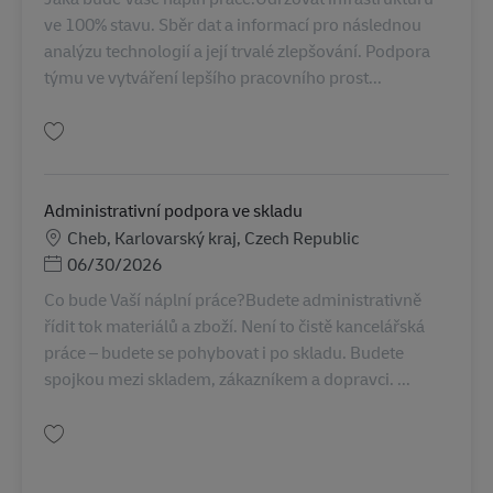
ve 100% stavu. Sběr dat a informací pro následnou
analýzu technologií a její trvalé zlepšování. Podpora
týmu ve vytváření lepšího pracovního prost...
Gem Specialista údržby technologií AV-276540
Administrativní podpora ve skladu
Lokation
Cheb, Karlovarský kraj, Czech Republic
Posted Date
06/30/2026
Co bude Vaší náplní práce?Budete administrativně
řídit tok materiálů a zboží. Není to čistě kancelářská
práce – budete se pohybovat i po skladu. Budete
spojkou mezi skladem, zákazníkem a dopravci. ...
Gem Administrativní podpora ve skladu AV-353088