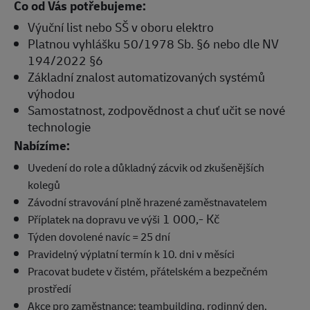
Co od Vás potřebujeme:
Výuční list nebo SŠ v oboru elektro
Platnou vyhlášku 50/1978 Sb. §6 nebo dle NV
194/2022 §6
Základní znalost automatizovaných systémů
výhodou
Samostatnost, zodpovědnost a chuť učit se nové
technologie
Nabízíme:
Uvedení do role a důkladný zácvik od zkušenějších
kolegů
Závodní stravování plně hrazené zaměstnavatelem
1 000,- Kč
Příplatek na dopravu ve výši
Týden dovolené navíc = 25 dní
Pravidelný výplatní termín k 10. dni v měsíci
Pracovat budete v čistém, přátelském a bezpečném
prostředí
Akce pro zaměstnance: teambuilding, rodinný den,