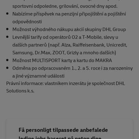
sportovní odpoledne, grilování, ovocné dny apod.
Nabízíme příspěvek na penzijní připojištění a pojištění
odpovědnosti
Možnost výhodného nákupu akcií skupiny DHL Group
Levnější tarify od operátorů O2 a T-Mobile, slevy u
dalších partnerů (např. Alza, Raiffeisenbank, Unicredit,
Samsung, Dr.Max, ZOOT, Grizly a mnoho dalších)
Možnost MULTISPORT karty a kartu do MAKRA
Odměna po odpracovaném 1., 2. a 5. roce i za narozeniny
a jiné významné události
Právní informace: vlastníkem inzerátu je společnost DHL
Solutions k.s.
Få personligt tilpassede anbefalede
ledige jobs baseret på netop dine