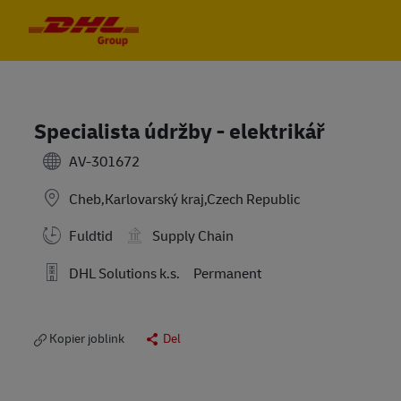
Skip to main content
Skip to main content
-
-
Specialista údržby - elektrikář
AV-301672
Cheb,Karlovarský kraj,Czech Republic
Fuldtid
Supply Chain
DHL Solutions k.s.
Permanent
Kopier joblink
Del