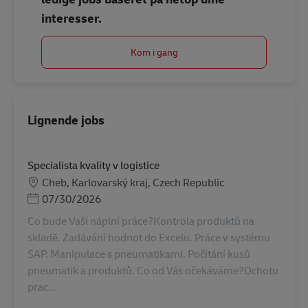
interesser.
Kom i gang
Lignende jobs
Specialista kvality v logistice
Lokation
Cheb, Karlovarský kraj, Czech Republic
Posted Date
07/30/2026
Co bude Vaší náplní práce?Kontrola produktů na
skladě. Zadávání hodnot do Excelu. Práce v systému
SAP. Manipulace s pneumatikami. Počítání kusů
pneumatik a produktů. Co od Vás očekáváme?Ochotu
prac...