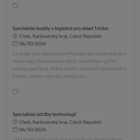
Gem Specialista kvality v logistice AV-367222
Specialista kvality v logistice pro sklad Tchibo
Lokation
Cheb, Karlovarský kraj, Czech Republic
Posted Date
06/30/2026
Co bude Vaší náplní práce?Analýza dat a řešení ztrát v
rámci haly (dohledávání zboží, identifikace příčin,
návrhy opatření). Práce s daty v interních systémech a
Excelu, tvorba reportů a analýz pro...
Gem Specialista kvality v logistice pro sklad Tchibo AV-336736
Specialista údržby technologií
Lokation
Cheb, Karlovarský kraj, Czech Republic
Posted Date
06/30/2026
Jaká bude Vaše náplň práce:Udržovat infrastrukturu