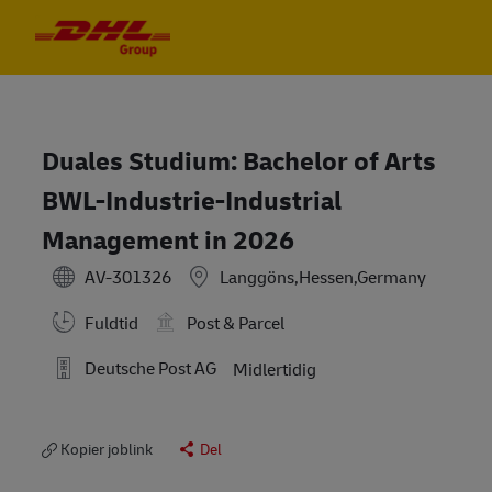
Skip to main content
Skip to main content
-
-
Duales Studium: Bachelor of Arts
BWL-Industrie-Industrial
Management in 2026
AV-301326
Langgöns,Hessen,Germany
Fuldtid
Post & Parcel
Deutsche Post AG
Midlertidig
Kopier joblink
Del