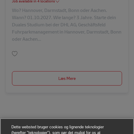
Job available in 4 locations
Wo? Hannover, Darmstadt, Bonn oder Aachen.
Wann? 01.10.2027. Wie lange? 3 Jahre. Starte dein
Duales Studium bei der DHL AG, Geschäftsfeld
Fuhrparkmanagement in Hannover, Darmstadt, Bonn
oder Aachen...
Gem Duales Studium: Bachelor of Engineering, Wirtschaftsingenieurwesen
Læs Mere
Dette websted bruger cookies og lignende teknologier
(herefter "teknologier"), som gør det muligt for os at