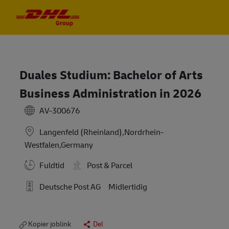
Skip to main content
Skip to main content
-
-
Duales Studium: Bachelor of Arts
Business Administration in 2026
AV-300676
Langenfeld (Rheinland),Nordrhein-
Westfalen,Germany
Fuldtid
Post & Parcel
Deutsche Post AG
Midlertidig
Kopier joblink
Del