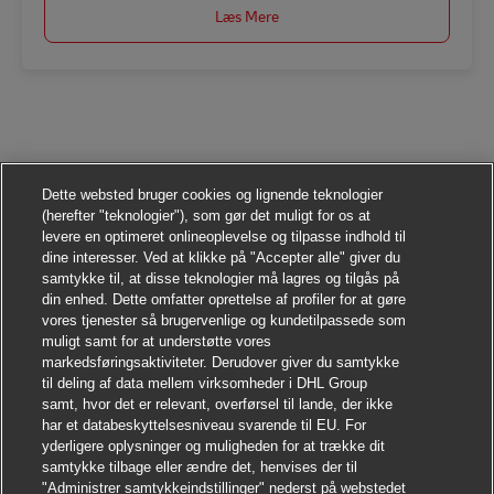
Læs Mere
Dette websted bruger cookies og lignende teknologier
(herefter "teknologier"), som gør det muligt for os at
levere en optimeret onlineoplevelse og tilpasse indhold til
dine interesser. Ved at klikke på "Accepter alle" giver du
samtykke til, at disse teknologier må lagres og tilgås på
din enhed. Dette omfatter oprettelse af profiler for at gøre
vores tjenester så brugervenlige og kundetilpassede som
muligt samt for at understøtte vores
markedsføringsaktiviteter. Derudover giver du samtykke
til deling af data mellem virksomheder i DHL Group
samt, hvor det er relevant, overførsel til lande, der ikke
har et databeskyttelsesniveau svarende til EU. For
yderligere oplysninger og muligheden for at trække dit
samtykke tilbage eller ændre det, henvises der til
"Administrer samtykkeindstillinger" nederst på webstedet