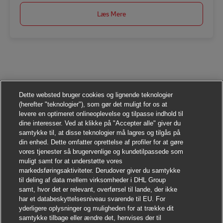
Læs Mere
Dette websted bruger cookies og lignende teknologier
(herefter "teknologier"), som gør det muligt for os at
levere en optimeret onlineoplevelse og tilpasse indhold til
dine interesser. Ved at klikke på "Accepter alle" giver du
samtykke til, at disse teknologier må lagres og tilgås på
din enhed. Dette omfatter oprettelse af profiler for at gøre
vores tjenester så brugervenlige og kundetilpassede som
muligt samt for at understøtte vores
markedsføringsaktiviteter. Derudover giver du samtykke
til deling af data mellem virksomheder i DHL Group
samt, hvor det er relevant, overførsel til lande, der ikke
har et databeskyttelsesniveau svarende til EU. For
yderligere oplysninger og muligheden for at trække dit
samtykke tilbage eller ændre det, henvises der til