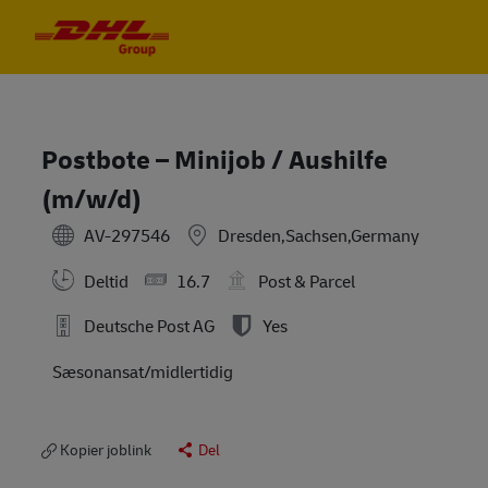
Skip to main content
Skip to main content
-
-
Postbote – Minijob / Aushilfe
(m/w/d)
AV-297546
Dresden,Sachsen,Germany
Deltid
16.7
Post & Parcel
Deutsche Post AG
Yes
Sæsonansat/midlertidig
Kopier joblink
Del