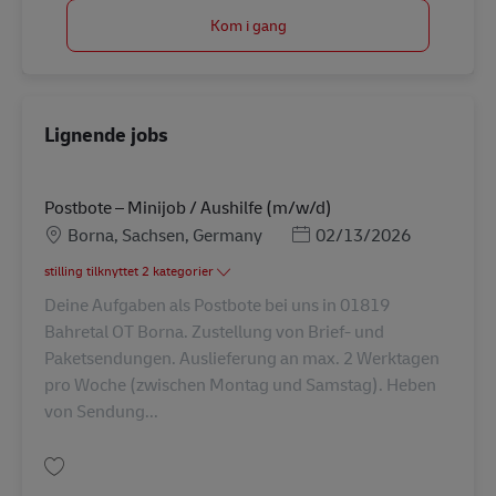
Kom i gang
Lignende jobs
Postbote – Minijob / Aushilfe (m/w/d)
Lokation
Posted Date
Borna, Sachsen, Germany
02/13/2026
stilling tilknyttet 2 kategorier
Deine Aufgaben als Postbote bei uns in 01819
Bahretal OT Borna. Zustellung von Brief- und
Paketsendungen. Auslieferung an max. 2 Werktagen
pro Woche (zwischen Montag und Samstag). Heben
von Sendung...
Gem Postbote – Minijob / Aushilfe (m/w/d) AV-297473