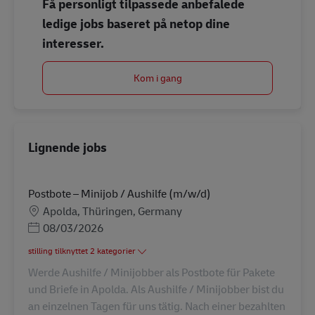
Få personligt tilpassede anbefalede
ledige jobs baseret på netop dine
interesser.
Kom i gang
Lignende jobs
Postbote – Minijob / Aushilfe (m/w/d)
Lokation
Apolda, Thüringen, Germany
Posted Date
08/03/2026
stilling tilknyttet 2 kategorier
Werde Aushilfe / Minijobber als Postbote für Pakete
und Briefe in Apolda. Als Aushilfe / Minijobber bist du
an einzelnen Tagen für uns tätig. Nach einer bezahlten