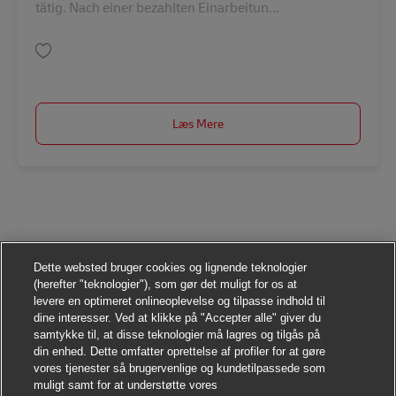
tätig. Nach einer bezahlten Einarbeitun...
Gem Postbote – Minijob / Aushilfe (m/w/d) AV-295991
Læs Mere
Dette websted bruger cookies og lignende teknologier
(herefter "teknologier"), som gør det muligt for os at
levere en optimeret onlineoplevelse og tilpasse indhold til
dine interesser. Ved at klikke på "Accepter alle" giver du
samtykke til, at disse teknologier må lagres og tilgås på
din enhed. Dette omfatter oprettelse af profiler for at gøre
vores tjenester så brugervenlige og kundetilpassede som
muligt samt for at understøtte vores