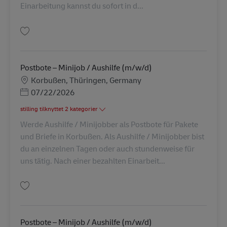
Einarbeitung kannst du sofort in d...
Gem Postbote – Minijob / Aushilfe (m/w/d) AV-260086
Postbote – Minijob / Aushilfe (m/w/d)
Lokation
Korbußen, Thüringen, Germany
Posted Date
07/22/2026
stilling tilknyttet 2 kategorier
Werde Aushilfe / Minijobber als Postbote für Pakete
und Briefe in Korbußen. Als Aushilfe / Minijobber bist
du an einzelnen Tagen oder auch stundenweise für
uns tätig. Nach einer bezahlten Einarbeit...
Gem Postbote – Minijob / Aushilfe (m/w/d) AV-267292
Postbote – Minijob / Aushilfe (m/w/d)