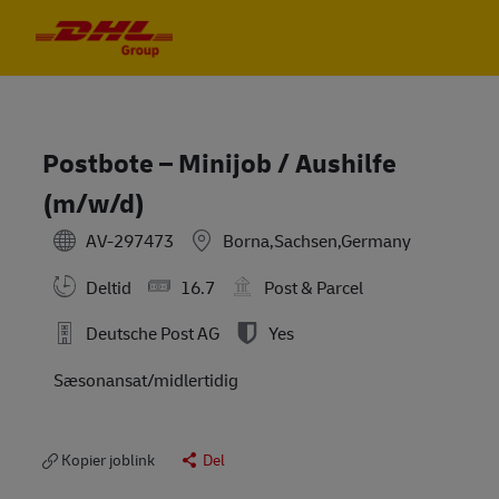
Skip to main content
Skip to main content
-
-
Postbote – Minijob / Aushilfe
(m/w/d)
AV-297473
Borna,Sachsen,Germany
Deltid
16.7
Post & Parcel
Deutsche Post AG
Yes
Sæsonansat/midlertidig
Kopier joblink
Del