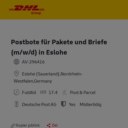
Skip to main content
Skip to main content
-
-
Postbote für Pakete und Briefe
(m/w/d) in Eslohe
AV-296416
Eslohe (Sauerland),Nordrhein-
Westfalen,Germany
Fuldtid
17.4
Post & Parcel
Deutsche Post AG
Yes
Midlertidig
Kopier joblink
Del