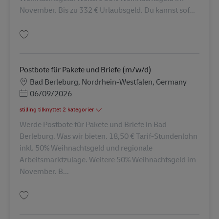
November. Bis zu 332 € Urlaubsgeld. Du kannst sof...
Gem Postbote für Pakete und Briefe (m/w/d) in Arnsberg AV-145352
Postbote für Pakete und Briefe (m/w/d)
Lokation
Bad Berleburg, Nordrhein-Westfalen, Germany
Posted Date
06/09/2026
stilling tilknyttet 2 kategorier
Werde Postbote für Pakete und Briefe in Bad
Berleburg. Was wir bieten. 18,50 € Tarif-Stundenlohn
inkl. 50% Weihnachtsgeld und regionale
Arbeitsmarktzulage. Weitere 50% Weihnachtsgeld im
November. B...
Gem Postbote für Pakete und Briefe (m/w/d) AV-335510