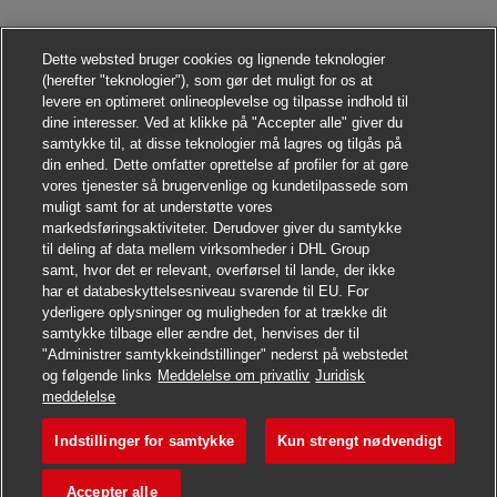
Dette websted bruger cookies og lignende teknologier
(herefter "teknologier"), som gør det muligt for os at
levere en optimeret onlineoplevelse og tilpasse indhold til
dine interesser. Ved at klikke på "Accepter alle" giver du
samtykke til, at disse teknologier må lagres og tilgås på
din enhed. Dette omfatter oprettelse af profiler for at gøre
vores tjenester så brugervenlige og kundetilpassede som
muligt samt for at understøtte vores
markedsføringsaktiviteter. Derudover giver du samtykke
til deling af data mellem virksomheder i DHL Group
samt, hvor det er relevant, overførsel til lande, der ikke
har et databeskyttelsesniveau svarende til EU. For
yderligere oplysninger og muligheden for at trække dit
samtykke tilbage eller ændre det, henvises der til
"Administrer samtykkeindstillinger" nederst på webstedet
og følgende links
Meddelelse om privatliv
Juridisk
Søg jobbet
meddelelse
Indstillinger for samtykke
Kun strengt nødvendigt
Postbote für Pakete und Bri
Gem job
Accepter alle