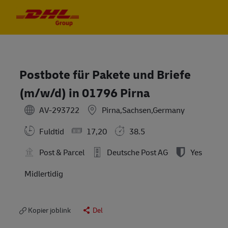
Skip to main content
Skip to main content
-
-
Postbote für Pakete und Briefe
(m/w/d) in 01796 Pirna
AV-293722
Pirna,Sachsen,Germany
Fuldtid
17,20
38.5
Post & Parcel
Deutsche Post AG
Yes
Midlertidig
Kopier joblink
Del