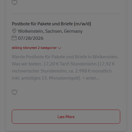
Gem Postbote für Pakete und Briefe (m/w/d) AV-301161
Postbote für Pakete und Briefe (m/w/d)
Lokation
Wolkenstein, Sachsen, Germany
Posted Date
07/28/2026
stilling tilknyttet 2 kategorier
Werde Postbote für Pakete und Briefe in Wolkenstein.
Was wir bieten. 17,20 € Tarif-Stundenlohn (17,92 €
rechnerischer Stundenlohn, ca. 2.998 € monatlich
inkl. anteiliges 13. Monatsentgelt). + antei...
Gem Postbote für Pakete und Briefe (m/w/d) AV-366073
Læs Mere