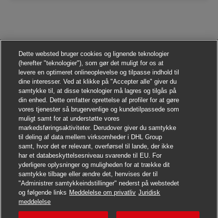
Dette websted bruger cookies og lignende teknologier
(herefter "teknologier"), som gør det muligt for os at
levere en optimeret onlineoplevelse og tilpasse indhold til
dine interesser. Ved at klikke på "Accepter alle" giver du
samtykke til, at disse teknologier må lagres og tilgås på
din enhed. Dette omfatter oprettelse af profiler for at gøre
vores tjenester så brugervenlige og kundetilpassede som
muligt samt for at understøtte vores
markedsføringsaktiviteter. Derudover giver du samtykke
til deling af data mellem virksomheder i DHL Group
samt, hvor det er relevant, overførsel til lande, der ikke
har et databeskyttelsesniveau svarende til EU. For
yderligere oplysninger og muligheden for at trække dit
samtykke tilbage eller ændre det, henvises der til
"Administrer samtykkeindstillinger" nederst på webstedet
og følgende links
Meddelelse om privatliv
Juridisk
Søg jobbet
meddelelse