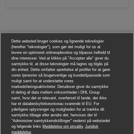
Dette websted bruger cookies og lignende teknologier
(herefter "teknologier"), som gør det muligt for os at
levere en optimeret onlineoplevelse og tilpasse indhold til
dine interesser. Ved at klikke på "Accepter alle" giver du
samtykke til, at disse teknologier må lagres og tilgås på
din enhed. Dette omfatter oprettelse af profiler for at gøre
vores tjenester så brugervenlige og kundetilpassede som
muligt samt for at understøtte vores
markedsføringsaktiviteter. Derudover giver du samtykke
til deling af data mellem virksomheder i DHL Group
samt, hvor det er relevant, overførsel til lande, der ikke
har et databeskyttelsesniveau svarende til EU. For
yderligere oplysninger og muligheden for at trække dit
samtykke tilbage eller ændre det, henvises der til
"Administrer samtykkeindstillinger" nederst på webstedet
og følgende links
Meddelelse om privatliv
Juridisk
Søg jobbet
meddelelse