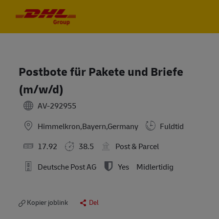
Skip to main content
Skip to main content
-
-
Postbote für Pakete und Briefe
(m/w/d)
AV-292955
Himmelkron,Bayern,Germany
Fuldtid
17.92
38.5
Post & Parcel
Deutsche Post AG
Yes
Midlertidig
Kopier joblink
Del