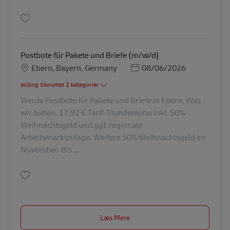
Gem Postbote für Pakete und Briefe (m/w/d) AV-326063
Postbote für Pakete und Briefe (m/w/d)
Lokation
Posted Date
Ebern, Bayern, Germany
08/06/2026
stilling tilknyttet 2 kategorier
Werde Postbote für Pakete und Briefe in Ebern. Was
wir bieten. 17,92 € Tarif-Stundenlohn inkl. 50%
Weihnachtsgeld und ggf. regionale
Arbeitsmarktzulage. Weitere 50% Weihnachtsgeld im
November. Bis ...
Gem Postbote für Pakete und Briefe (m/w/d) AV-326039
Læs Mere