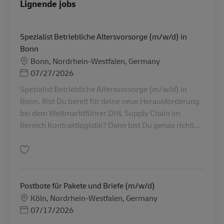
Lignende jobs
Spezialist Betriebliche Altersvorsorge (m/w/d) in
Bonn
Lokation
Bonn, Nordrhein-Westfalen, Germany
Posted Date
07/27/2026
Spezialist Betriebliche Altersvorsorge (m/w/d) in
Bonn. Bist Du bereit für deine neue Herausforderung
bei dem Weltmarktführer DHL Supply Chain im
Bereich Kontraktlogistik? Dann bist Du genau richti...
Gem Spezialist Betriebliche Altersvorsorge (m/w/d) in Bonn AV-362548
Postbote für Pakete und Briefe (m/w/d)
Lokation
Köln, Nordrhein-Westfalen, Germany
Posted Date
07/17/2026