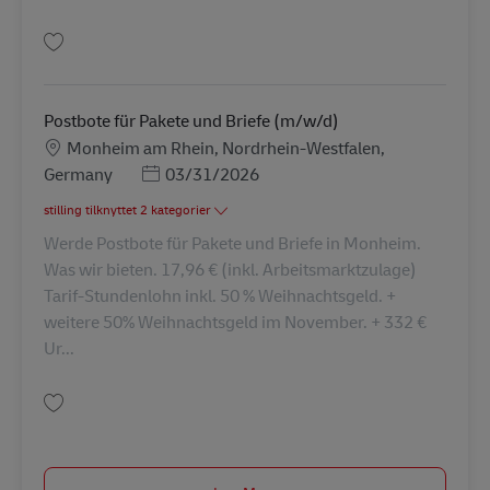
Gem Postbote für Pakete und Briefe (m/w/d) AV-344712
Postbote für Pakete und Briefe (m/w/d)
Lokation
Monheim am Rhein, Nordrhein-Westfalen,
Posted Date
Germany
03/31/2026
stilling tilknyttet 2 kategorier
Werde Postbote für Pakete und Briefe in Monheim.
Was wir bieten. 17,96 € (inkl. Arbeitsmarktzulage)
Tarif-Stundenlohn inkl. 50 % Weihnachtsgeld. +
weitere 50% Weihnachtsgeld im November. + 332 €
Ur...
Gem Postbote für Pakete und Briefe (m/w/d) AV-73274