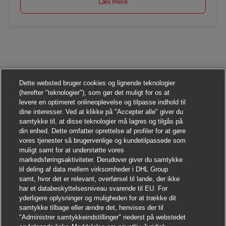
Læs Mere
Dette websted bruger cookies og lignende teknologier
(herefter "teknologier"), som gør det muligt for os at
levere en optimeret onlineoplevelse og tilpasse indhold til
dine interesser. Ved at klikke på "Accepter alle" giver du
samtykke til, at disse teknologier må lagres og tilgås på
din enhed. Dette omfatter oprettelse af profiler for at gøre
vores tjenester så brugervenlige og kundetilpassede som
muligt samt for at understøtte vores
markedsføringsaktiviteter. Derudover giver du samtykke
til deling af data mellem virksomheder i DHL Group
samt, hvor det er relevant, overførsel til lande, der ikke
har et databeskyttelsesniveau svarende til EU. For
yderligere oplysninger og muligheden for at trække dit
samtykke tilbage eller ændre det, henvises der til
"Administrer samtykkeindstillinger" nederst på webstedet