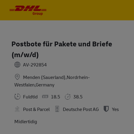
Skip to main content
Skip to main content
-
-
Postbote für Pakete und Briefe
(m/w/d)
AV-292854
Menden (Sauerland),Nordrhein-
Westfalen,Germany
Fuldtid
18.5
38.5
Post & Parcel
Deutsche Post AG
Yes
Midlertidig