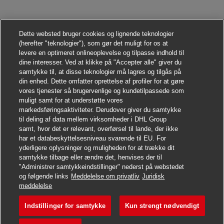
Dette websted bruger cookies og lignende teknologier
(herefter "teknologier"), som gør det muligt for os at
levere en optimeret onlineoplevelse og tilpasse indhold til
dine interesser. Ved at klikke på "Accepter alle" giver du
samtykke til, at disse teknologier må lagres og tilgås på
din enhed. Dette omfatter oprettelse af profiler for at gøre
vores tjenester så brugervenlige og kundetilpassede som
muligt samt for at understøtte vores
markedsføringsaktiviteter. Derudover giver du samtykke
til deling af data mellem virksomheder i DHL Group
samt, hvor det er relevant, overførsel til lande, der ikke
har et databeskyttelsesniveau svarende til EU. For
yderligere oplysninger og muligheden for at trække dit
samtykke tilbage eller ændre det, henvises der til
"Administrer samtykkeindstillinger" nederst på webstedet
og følgende links
Meddelelse om privatliv
Juridisk
Søg jobbet
meddelelse
Indstillinger for samtykke
Kun strengt nødvendigt
Postbote für Pakete und Br
Gem job