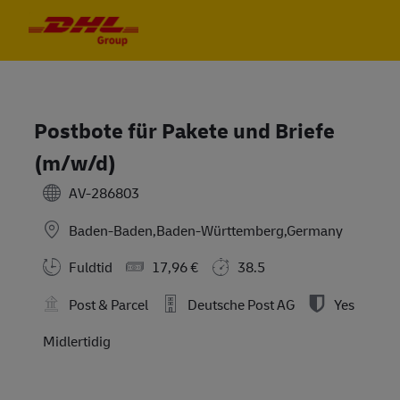
Skip to main content
Skip to main content
-
-
Postbote für Pakete und Briefe
(m/w/d)
AV-286803
Baden-Baden,Baden-Württemberg,Germany
Fuldtid
17,96 €
38.5
Post & Parcel
Deutsche Post AG
Yes
Midlertidig