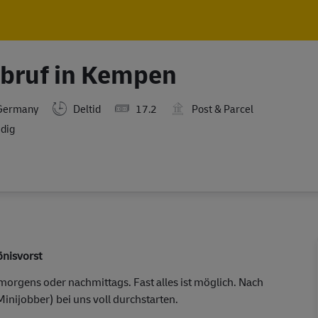
Skip to main content
Skip to main content
Abruf in Kempen
,Germany
Deltid
17.2
Post & Parcel
dig
önisvorst
orgens oder nachmittags. Fast alles ist möglich. Nach
Minijobber) bei uns voll durchstarten.