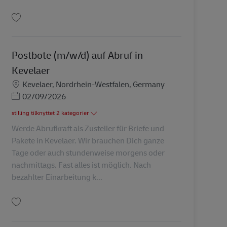
Gem Postbote (m/w/d) auf Abruf in Kleve AV-273036
Postbote (m/w/d) auf Abruf in
Kevelaer
Lokation
Kevelaer, Nordrhein-Westfalen, Germany
Posted Date
02/09/2026
stilling tilknyttet 2 kategorier
Werde Abrufkraft als Zusteller für Briefe und
Pakete in Kevelaer. Wir brauchen Dich ganze
Tage oder auch stundenweise morgens oder
nachmittags. Fast alles ist möglich. Nach
bezahlter Einarbeitung k...
Gem Postbote (m/w/d) auf Abruf in Kevelaer AV-274132