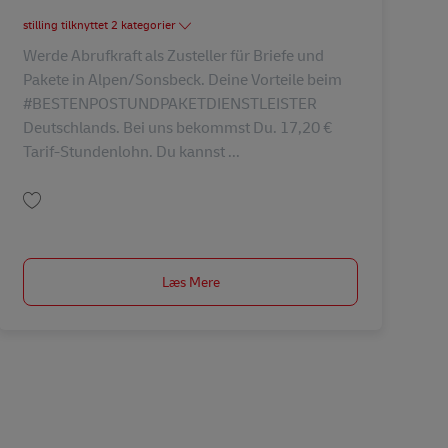
stilling tilknyttet 2 kategorier
Werde Abrufkraft als Zusteller für Briefe und
Pakete in Alpen/Sonsbeck. Deine Vorteile beim
#BESTENPOSTUNDPAKETDIENSTLEISTER
Deutschlands. Bei uns bekommst Du. 17,20 €
Tarif-Stundenlohn. Du kannst ...
Gem Postbote (m/w/d) auf Abruf in Alpen/Sonsbeck AV-274734
Læs Mere