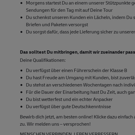
Morgens startest Du an einem unserer Stützpunkt
Sendungen für den Tag mit auf Deine Tour
Du schenkst unseren Kunden ein Lächeln, indem Du si
Briefen und Paketen versorgst
Du sorgst dafür, dass jede Lieferung sicher zu unse
Das solltest Du mitbringen, damit wir zueinander pas
Deine Qualifikationen:
Du verfügst über einen Führerschein der Klasse B
Du hast Freude am Umgang mit Kunden, bist zuverläs
Du stehst an verschiedenen Wochentagen nach indivi
Für die Dauer der Einarbeitung hast Du Zeit, auch ga
Du bist wetterfest und ein echter Anpacker
Du verfügst über gute Deutschkenntnisse
Bewirb dich jetzt, am besten online! Klicke dazu einfac
zu. Wir melden uns – versprochen!
MENSCHEN VERBINDEN, LEBEN VERBESSERN