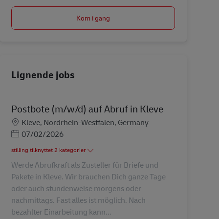
Kom i gang
Lignende jobs
Postbote (m/w/d) auf Abruf in Kleve
Lokation
Kleve, Nordrhein-Westfalen, Germany
Posted Date
07/02/2026
stilling tilknyttet 2 kategorier
Werde Abrufkraft als Zusteller für Briefe und
Pakete in Kleve. Wir brauchen Dich ganze Tage
oder auch stundenweise morgens oder
nachmittags. Fast alles ist möglich. Nach
bezahlter Einarbeitung kann...