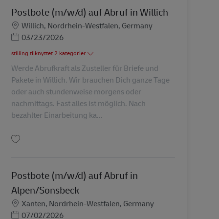
Postbote (m/w/d) auf Abruf in Willich
Lokation
Willich, Nordrhein-Westfalen, Germany
Posted Date
03/23/2026
stilling tilknyttet 2 kategorier
Werde Abrufkraft als Zusteller für Briefe und
Pakete in Willich. Wir brauchen Dich ganze Tage
oder auch stundenweise morgens oder
nachmittags. Fast alles ist möglich. Nach
bezahlter Einarbeitung ka...
Gem Postbote (m/w/d) auf Abruf in Willich AV-273976
Postbote (m/w/d) auf Abruf in
Alpen/Sonsbeck
Lokation
Xanten, Nordrhein-Westfalen, Germany
Posted Date
07/02/2026