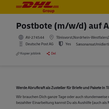
-
-
Postbote (m/w/d) auf 
AV-274544
Tönisvorst,Nordrhein-Westfalen
Deutsche Post AG
Yes
Sæsonansat/midlerti
Kopier joblink
Del
Werde Abrufkraft als Zusteller für Briefe und Pakete in T
Wir brauchen Dich ganze Tage oder auch stundenweise m
bezahlter Einarbeitung kannst Du als Aushilfe (auch als 