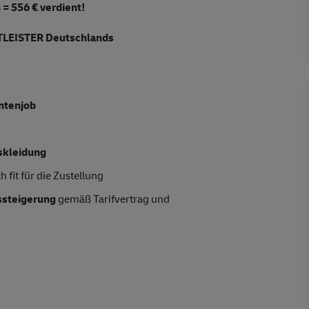
 = 556 € verdient!
LEISTER Deutschlands
entenjob
skleidung
 fit für die Zustellung
tssteigerung
gemäß Tarifvertrag und