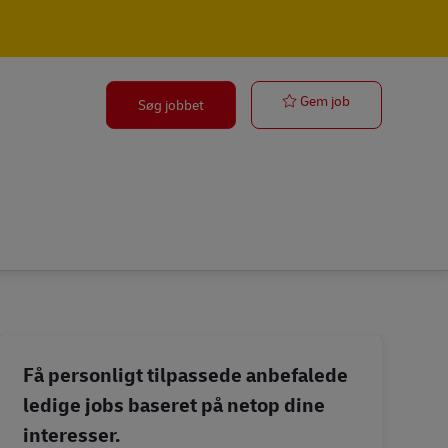
Postbote (m/w
Gem job
Søg jobbet
Få personligt tilpassede anbefalede
ledige jobs baseret på netop dine
interesser.