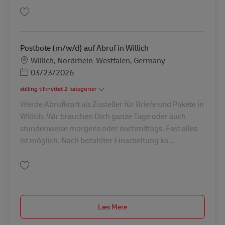
Gem Postbote (m/w/d) auf Abruf in Krefeld AV-273975
Postbote (m/w/d) auf Abruf in Willich
Lokation
Willich, Nordrhein-Westfalen, Germany
Posted Date
03/23/2026
stilling tilknyttet 2 kategorier
Werde Abrufkraft als Zusteller für Briefe und Pakete in
Willich. Wir brauchen Dich ganze Tage oder auch
stundenweise morgens oder nachmittags. Fast alles
ist möglich. Nach bezahlter Einarbeitung ka...
Gem Postbote (m/w/d) auf Abruf in Willich AV-273976
Læs Mere