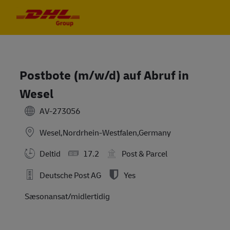
Skip to main content
Skip to main content
-
-
Postbote (m/w/d) auf Abruf in
Wesel
AV-273056
Wesel,Nordrhein-Westfalen,Germany
Deltid
17.2
Post & Parcel
Deutsche Post AG
Yes
Sæsonansat/midlertidig