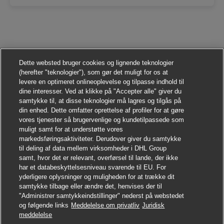
Dette websted bruger cookies og lignende teknologier
(herefter "teknologier"), som gør det muligt for os at
levere en optimeret onlineoplevelse og tilpasse indhold til
dine interesser. Ved at klikke på "Accepter alle" giver du
samtykke til, at disse teknologier må lagres og tilgås på
din enhed. Dette omfatter oprettelse af profiler for at gøre
vores tjenester så brugervenlige og kundetilpassede som
muligt samt for at understøtte vores
markedsføringsaktiviteter. Derudover giver du samtykke
til deling af data mellem virksomheder i DHL Group
samt, hvor det er relevant, overførsel til lande, der ikke
har et databeskyttelsesniveau svarende til EU. For
yderligere oplysninger og muligheden for at trække dit
samtykke tilbage eller ændre det, henvises der til
"Administrer samtykkeindstillinger" nederst på webstedet
og følgende links
Meddelelse om privatliv
Juridisk
Søg jobbet
meddelelse