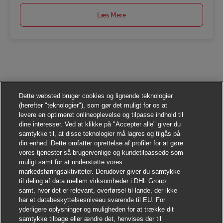
Læs Mere
Dette websted bruger cookies og lignende teknologier
(herefter "teknologier"), som gør det muligt for os at
levere en optimeret onlineoplevelse og tilpasse indhold til
dine interesser. Ved at klikke på "Accepter alle" giver du
samtykke til, at disse teknologier må lagres og tilgås på
din enhed. Dette omfatter oprettelse af profiler for at gøre
vores tjenester så brugervenlige og kundetilpassede som
muligt samt for at understøtte vores
markedsføringsaktiviteter. Derudover giver du samtykke
til deling af data mellem virksomheder i DHL Group
samt, hvor det er relevant, overførsel til lande, der ikke
har et databeskyttelsesniveau svarende til EU. For
yderligere oplysninger og muligheden for at trække dit
samtykke tilbage eller ændre det, henvises der til