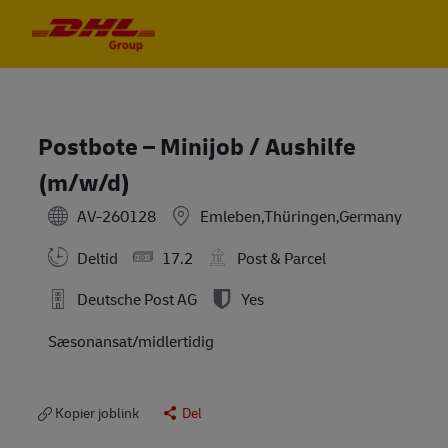
Skip to main content
Skip to main content
-
-
Postbote – Minijob / Aushilfe
(m/w/d)
AV-260128
Emleben,Thüringen,Germany
Deltid
17.2
Post & Parcel
Deutsche Post AG
Yes
Sæsonansat/midlertidig
Kopier joblink
Del