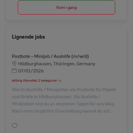
Kom i gang
Lignende jobs
Postbote – Minijob / Aushilfe (m/w/d)
Lokation
Hildburghausen, Thüringen, Germany
Posted Date
07/01/2026
stilling tilknyttet 2 kategorier
Werde Aushilfe / Minijobber als Postbote für Pakete
und Briefe in Hildburghausen. Als Aushilfe /
Minijobber bist du an einzelnen Tagen für uns tätig.
Nach einer bezahlten Einarbeitung kannst du sof...
Gem Postbote – Minijob / Aushilfe (m/w/d) AV-260074