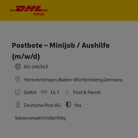
Skip to main content
Skip to main content
-
-
Postbote – Minijob / Aushilfe
(m/w/d)
AV-246363
Herbrechtingen,Baden-Württemberg,Germany
Deltid
16.7
Post & Parcel
Deutsche Post AG
Yes
Sæsonansat/midlertidig