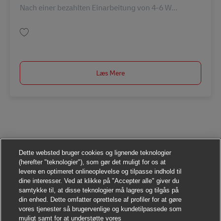
Nach einer bezahlten Einarbeitung von 4-6 W...
Gem Postbote – Minijob / Aushilfe (m/w/d) AV-237028
Læs Mere
Dette websted bruger cookies og lignende teknologier
(herefter "teknologier"), som gør det muligt for os at
levere en optimeret onlineoplevelse og tilpasse indhold til
dine interesser. Ved at klikke på "Accepter alle" giver du
samtykke til, at disse teknologier må lagres og tilgås på
din enhed. Dette omfatter oprettelse af profiler for at gøre
vores tjenester så brugervenlige og kundetilpassede som
muligt samt for at understøtte vores