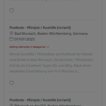
Gem Postbote – Minijob / Aushilfe (m/w/d) AV-246360
Postbote – Minijob / Aushilfe (m/w/d)
Lokation
Bad Wurzach, Baden-Württemberg, Germany
Posted Date
07/07/2025
stilling tilknyttet 2 kategorier
Werde Aushilfe / Minijobber als Postbote für Pakete
und Briefe in Bad Wurzach. Als Aushilfe / Minijobber
bist du an einzelnen Tagen für uns tätig. Nach einer
bezahlten Einarbeitung von 4-6 Wochen a...
Gem Postbote – Minijob / Aushilfe (m/w/d) AV-246333
Postbote – Minijob / Aushilfe (m/w/d)
Lokation
Biberach an der Riß, Baden-Württemberg,