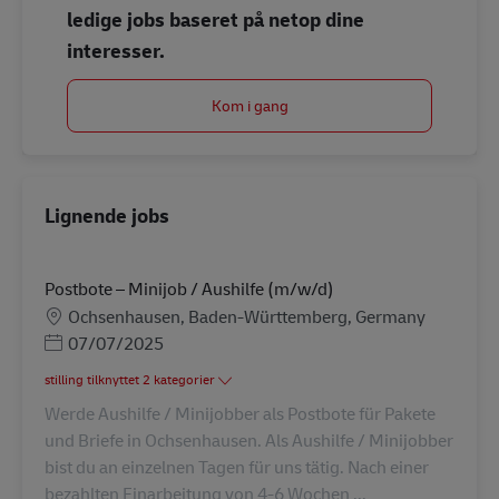
ledige jobs baseret på netop dine
interesser.
Kom i gang
Lignende jobs
Postbote – Minijob / Aushilfe (m/w/d)
Lokation
Ochsenhausen, Baden-Württemberg, Germany
Posted Date
07/07/2025
stilling tilknyttet 2 kategorier
Werde Aushilfe / Minijobber als Postbote für Pakete
und Briefe in Ochsenhausen. Als Aushilfe / Minijobber
bist du an einzelnen Tagen für uns tätig. Nach einer
bezahlten Einarbeitung von 4-6 Wochen ...