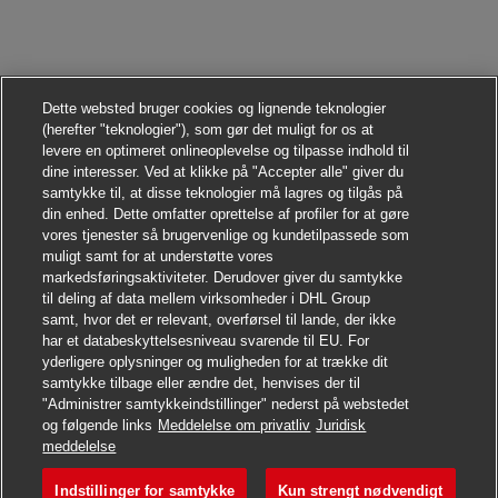
Dette websted bruger cookies og lignende teknologier
(herefter "teknologier"), som gør det muligt for os at
levere en optimeret onlineoplevelse og tilpasse indhold til
dine interesser. Ved at klikke på "Accepter alle" giver du
samtykke til, at disse teknologier må lagres og tilgås på
din enhed. Dette omfatter oprettelse af profiler for at gøre
vores tjenester så brugervenlige og kundetilpassede som
muligt samt for at understøtte vores
markedsføringsaktiviteter. Derudover giver du samtykke
til deling af data mellem virksomheder i DHL Group
samt, hvor det er relevant, overførsel til lande, der ikke
har et databeskyttelsesniveau svarende til EU. For
yderligere oplysninger og muligheden for at trække dit
samtykke tilbage eller ændre det, henvises der til
"Administrer samtykkeindstillinger" nederst på webstedet
og følgende links
Meddelelse om privatliv
Juridisk
Søg jobbet
meddelelse
Indstillinger for samtykke
Kun strengt nødvendigt