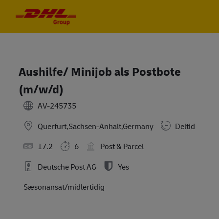
Skip to main content
Skip to main content
-
-
Aushilfe/ Minijob als Postbote
(m/w/d)
AV-245735
Querfurt,Sachsen-Anhalt,Germany
Deltid
17.2
6
Post & Parcel
Deutsche Post AG
Yes
Sæsonansat/midlertidig