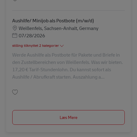
Gem Aushilfe/ Minijob als Postbote (m/w/d) AV-325924
Aushilfe/ Minijob als Postbote (m/w/d)
Lokation
Weißenfels, Sachsen-Anhalt, Germany
Posted Date
07/28/2026
stilling tilknyttet 2 kategorier
Werde Aushilfe als Postbote für Pakete und Briefe in
den Zustellbereichen von Weißenfels. Was wir bieten.
17,20 € Tarif-Stundenlohn. Du kannst sofort als
Aushilfe / Abrufkraft starten. Auszahlung a...
Gem Aushilfe/ Minijob als Postbote (m/w/d) AV-245720
Læs Mere