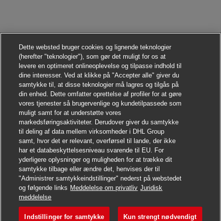
Dette websted bruger cookies og lignende teknologier
(herefter "teknologier"), som gør det muligt for os at
levere en optimeret onlineoplevelse og tilpasse indhold til
dine interesser. Ved at klikke på "Accepter alle" giver du
samtykke til, at disse teknologier må lagres og tilgås på
din enhed. Dette omfatter oprettelse af profiler for at gøre
vores tjenester så brugervenlige og kundetilpassede som
muligt samt for at understøtte vores
markedsføringsaktiviteter. Derudover giver du samtykke
til deling af data mellem virksomheder i DHL Group
samt, hvor det er relevant, overførsel til lande, der ikke
har et databeskyttelsesniveau svarende til EU. For
yderligere oplysninger og muligheden for at trække dit
samtykke tilbage eller ændre det, henvises der til
"Administrer samtykkeindstillinger" nederst på webstedet
og følgende links
Meddelelse om privatliv
Juridisk
Søg jobbet
meddelelse
Indstillinger for samtykke
Kun strengt nødvendigt