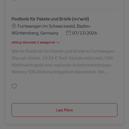
Gem Postbote für Pakete und Briefe (m/w/d) AV-265837
Postbote für Pakete und Briefe (m/w/d)
Lokation
Furtwangen im Schwarzwald, Baden-
Posted Date
Württemberg, Germany
07/13/2026
stilling tilknyttet 2 kategorier
Werde Postbote für Pakete und Briefe in Furtwangen.
Was wir bieten. 19,02 € Tarif-Stundenlohn inkl. 50%
Weihnachtsgeld und regionale Arbeitsmarktzulage.
Weitere 50% Weihnachtsgeld im November. Bis ...
Gem Postbote für Pakete und Briefe (m/w/d) AV-72497
Læs Mere