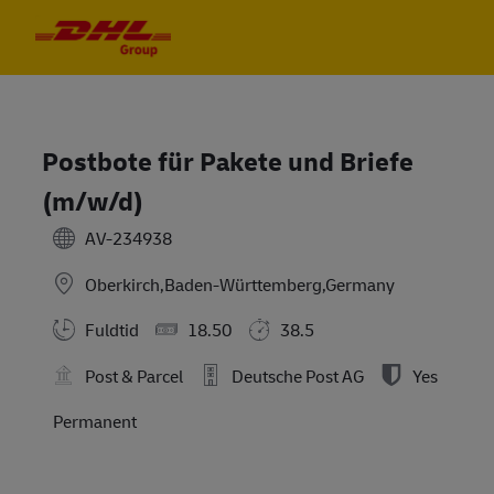
Skip to main content
Skip to main content
-
-
Postbote für Pakete und Briefe
(m/w/d)
AV-234938
Oberkirch,Baden-Württemberg,Germany
Fuldtid
18.50
38.5
Post & Parcel
Deutsche Post AG
Yes
Permanent