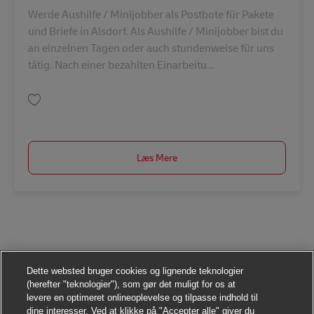
Werde Aushilfe / Minijobber als Postbote für Pakete
und Briefe in Alsdorf. Als Aushilfe / Minijobber bist du
an einzelnen Tagen oder auch stundenweise für uns
tätig. Nach einer bezahlten Einarbeitu...
Gem Postbote – Minijob / Aushilfe (m/w/d) AV-303552
Læs Mere
Dette websted bruger cookies og lignende teknologier
(herefter "teknologier"), som gør det muligt for os at
levere en optimeret onlineoplevelse og tilpasse indhold til
dine interesser. Ved at klikke på "Accepter alle" giver du