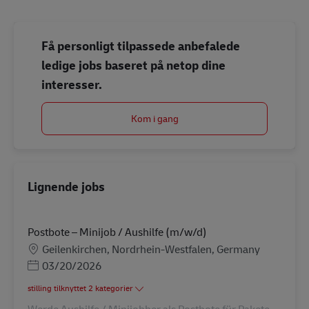
Få personligt tilpassede anbefalede
ledige jobs baseret på netop dine
interesser.
Kom i gang
Lignende jobs
Postbote – Minijob / Aushilfe (m/w/d)
Lokation
Geilenkirchen, Nordrhein-Westfalen, Germany
Posted Date
03/20/2026
stilling tilknyttet 2 kategorier
Werde Aushilfe / Minijobber als Postbote für Pakete