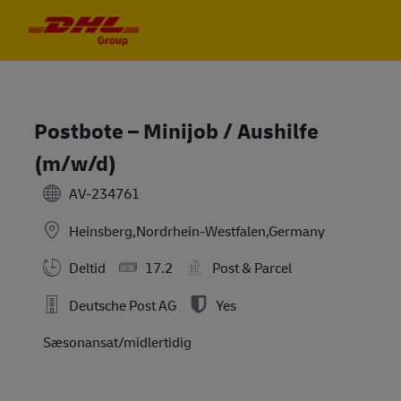
Skip to main content
Skip to main content
-
-
Postbote – Minijob / Aushilfe
(m/w/d)
AV-234761
Heinsberg,Nordrhein-Westfalen,Germany
Deltid
17.2
Post & Parcel
Deutsche Post AG
Yes
Sæsonansat/midlertidig