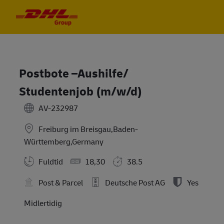
Skip to main content
Skip to main content
-
-
Postbote –Aushilfe/
Studentenjob (m/w/d)
AV-232987
Freiburg im Breisgau,Baden-
Württemberg,Germany
Fuldtid
18,30
38.5
Post & Parcel
Deutsche Post AG
Yes
Midlertidig