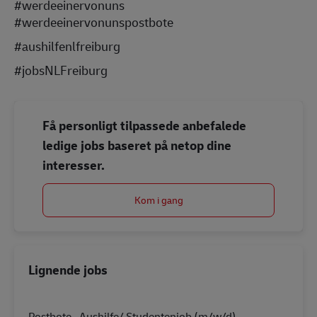
#werdeeinervonuns
#werdeeinervonunspostbote
#aushilfenlfreiburg
#jobsNLFreiburg
Få personligt tilpassede anbefalede
ledige jobs baseret på netop dine
interesser.
Kom i gang
Lignende jobs
Postbote –Aushilfe/ Studentenjob (m/w/d)