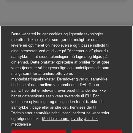
Dette websted bruger cookies og lignende teknologier
(herefter "teknologier"), som gør det muligt for os at
levere en optimeret onlineoplevelse og tilpasse indhold til
dine interesser. Ved at klikke på "Accepter alle" giver du
samtykke til, at disse teknologier må lagres og tilgås på
din enhed. Dette omfatter oprettelse af profiler for at gøre
vores tjenester så brugervenlige og kundetilpassede som
muligt samt for at understøtte vores
markedsføringsaktiviteter. Derudover giver du samtykke
til deling af data mellem virksomheder i DHL Group
samt, hvor det er relevant, overførsel til lande, der ikke
har et databeskyttelsesniveau svarende til EU. For
yderligere oplysninger og muligheden for at trække dit
samtykke tilbage eller ændre det, henvises der til
"Administrer samtykkeindstillinger" nederst på webstedet
og følgende links
Meddelelse om privatliv
Juridisk
Søg jobbet
meddelelse