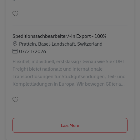
Gem Postbote für Pakete und Briefe – Minijob/Aushilfe/ Abrufkraft (m/w/d
Speditionssachbearbeiter/-in Export - 100%
Lokation
Pratteln, Basel-Landschaft, Switzerland
Posted Date
07/21/2026
Flexibel, individuell, erstklassig? Genau wie Sie? DHL
Freight bietet nationale und internationale
Transportlösungen für Stückgutsendungen, Teil- und
Komplettladungen in Europa. Wir bewegen Güter a...
Gem Speditionssachbearbeiter/-in Export - 100% AV-355523
Læs Mere