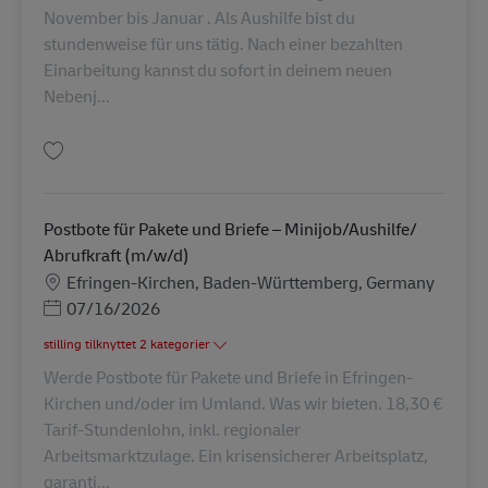
November bis Januar . Als Aushilfe bist du
stundenweise für uns tätig. Nach einer bezahlten
Einarbeitung kannst du sofort in deinem neuen
Nebenj...
Gem Paketsortierung Aushilfe / Hilfskraft / Studentenjob (m/w/d) AV-3092
Postbote für Pakete und Briefe – Minijob/Aushilfe/
Abrufkraft (m/w/d)
Lokation
Efringen-Kirchen, Baden-Württemberg, Germany
Posted Date
07/16/2026
stilling tilknyttet 2 kategorier
Werde Postbote für Pakete und Briefe in Efringen-
Kirchen und/oder im Umland. Was wir bieten. 18,30 €
Tarif-Stundenlohn, inkl. regionaler
Arbeitsmarktzulage. Ein krisensicherer Arbeitsplatz,
garanti...