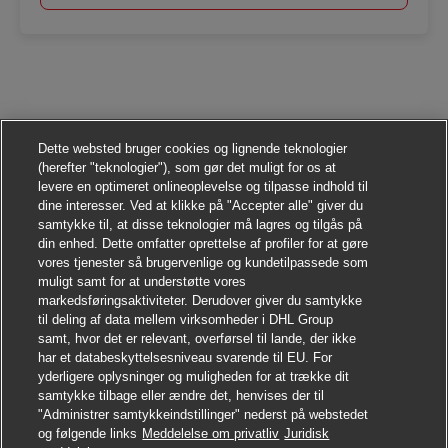
Dette websted bruger cookies og lignende teknologier
(herefter "teknologier"), som gør det muligt for os at
levere en optimeret onlineoplevelse og tilpasse indhold til
dine interesser. Ved at klikke på "Accepter alle" giver du
samtykke til, at disse teknologier må lagres og tilgås på
din enhed. Dette omfatter oprettelse af profiler for at gøre
vores tjenester så brugervenlige og kundetilpassede som
muligt samt for at understøtte vores
markedsføringsaktiviteter. Derudover giver du samtykke
til deling af data mellem virksomheder i DHL Group
samt, hvor det er relevant, overførsel til lande, der ikke
har et databeskyttelsesniveau svarende til EU. For
yderligere oplysninger og muligheden for at trække dit
samtykke tilbage eller ændre det, henvises der til
"Administrer samtykkeindstillinger" nederst på webstedet
og følgende links
Meddelelse om privatliv
Juridisk
Søg jobbet