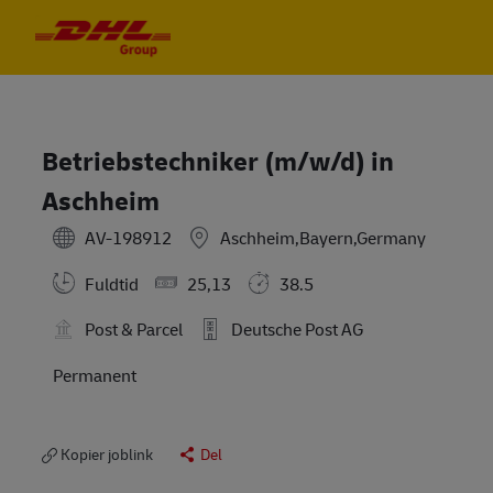
Skip to main content
Skip to main content
-
-
Betriebstechniker (m/w/d) in
Aschheim
AV-198912
Aschheim,Bayern,Germany
Fuldtid
25,13
38.5
Post & Parcel
Deutsche Post AG
Permanent
Kopier joblink
Del