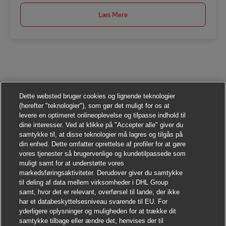
Læs Mere
Dette websted bruger cookies og lignende teknologier
(herefter "teknologier"), som gør det muligt for os at
levere en optimeret onlineoplevelse og tilpasse indhold til
dine interesser. Ved at klikke på "Accepter alle" giver du
samtykke til, at disse teknologier må lagres og tilgås på
din enhed. Dette omfatter oprettelse af profiler for at gøre
vores tjenester så brugervenlige og kundetilpassede som
muligt samt for at understøtte vores
markedsføringsaktiviteter. Derudover giver du samtykke
til deling af data mellem virksomheder i DHL Group
samt, hvor det er relevant, overførsel til lande, der ikke
har et databeskyttelsesniveau svarende til EU. For
yderligere oplysninger og muligheden for at trække dit
samtykke tilbage eller ændre det, henvises der til