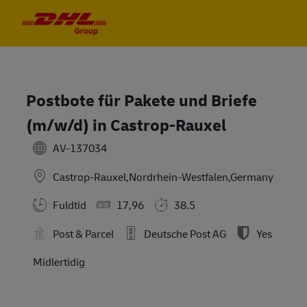
Skip to main content
Skip to main content
-
-
Postbote für Pakete und Briefe
(m/w/d) in Castrop-Rauxel
AV-137034
Castrop-Rauxel,Nordrhein-Westfalen,Germany
Fuldtid
17,96
38.5
Post & Parcel
Deutsche Post AG
Yes
Midlertidig