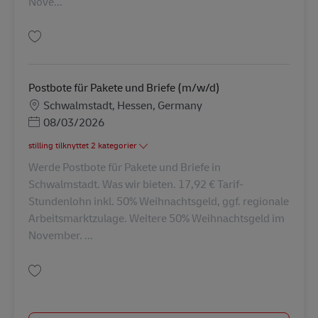
Nove...
Gem Postbote für Pakete und Briefe (m/w/d) AV-156753
Postbote für Pakete und Briefe (m/w/d)
Lokation
Schwalmstadt, Hessen, Germany
Posted Date
08/03/2026
stilling tilknyttet 2 kategorier
Werde Postbote für Pakete und Briefe in
Schwalmstadt. Was wir bieten. 17,92 € Tarif-
Stundenlohn inkl. 50% Weihnachtsgeld, ggf. regionale
Arbeitsmarktzulage. Weitere 50% Weihnachtsgeld im
November. ...
Gem Postbote für Pakete und Briefe (m/w/d) AV-191705