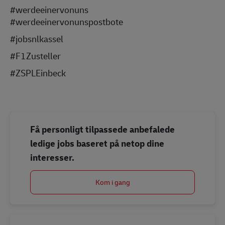
#werdeeinervonuns
#werdeeinervonunspostbote
#jobsnlkassel
#F1Zusteller
#ZSPLEinbeck
Få personligt tilpassede anbefalede
ledige jobs baseret på netop dine
interesser.
Kom i gang