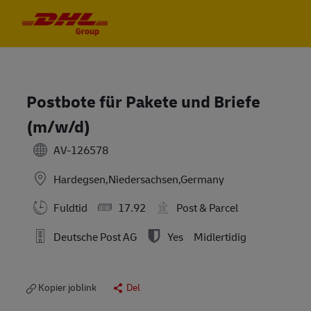
Skip to main content
Skip to main content
-
-
Postbote für Pakete und Briefe
(m/w/d)
AV-126578
Hardegsen,Niedersachsen,Germany
Fuldtid
17.92
Post & Parcel
Deutsche Post AG
Yes
Midlertidig
Kopier joblink
Del