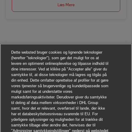
Læs Mere
Dette websted bruger cookies og lignende teknologier
(herefter "teknologier"), som gør det muligt for os at
levere en optimeret onlineoplevelse og tilpasse indhold til
dine interesser. Ved at klikke på "Accepter alle" giver du
samtykke til, at disse teknologier må lagres og tilgås på
din enhed. Dette omfatter oprettelse af profiler for at gøre
vores tjenester så brugervenlige og kundetilpassede som
muligt samt for at understøtte vores
markedsføringsaktiviteter. Derudover giver du samtykke
til deling af data mellem virksomheder i DHL Group
samt, hvor det er relevant, overførsel til lande, der ikke
har et databeskyttelsesniveau svarende til EU. For
yderligere oplysninger og muligheden for at trække dit
samtykke tilbage eller ændre det, henvises der til
"Administrer samtykkeindstillinger" nederst på webstedet