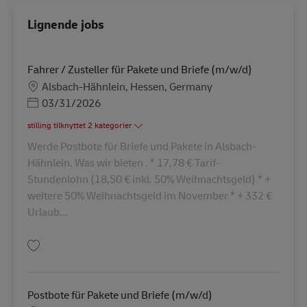
Lignende jobs
Fahrer / Zusteller für Pakete und Briefe (m/w/d)
Lokation
Alsbach-Hähnlein, Hessen, Germany
Posted Date
03/31/2026
stilling tilknyttet 2 kategorier
Werde Postbote für Briefe und Pakete in Alsbach-
Hähnlein. Was wir bieten . * 17,78 € Tarif-
Stundenlohn (18,50 € inkl. 50% Weihnachtsgeld) * +
weitere 50% Weihnachtsgeld im November * + 332 €
Urlaub...
Gem Fahrer / Zusteller für Pakete und Briefe (m/w/d) AV-44188
Postbote für Pakete und Briefe (m/w/d)