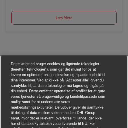
Læs Mere
Dette websted bruger cookies og lignende teknologier
(herefter "teknologier"), som gør det muligt for os at
levere en optimeret onlineoplevelse og tilpasse indhold til
dine interesser. Ved at klikke på "Accepter alle" giver du
samtykke til, at disse teknologier må lagres og tilgås på
din enhed. Dette omfatter oprettelse af profiler for at gøre
vores tjenester så brugervenlige og kundetilpassede som
muligt samt for at understøtte vores
markedsføringsaktiviteter. Derudover giver du samtykke
til deling af data mellem virksomheder i DHL Group
samt, hvor det er relevant, overførsel til lande, der ikke
har et databeskyttelsesniveau svarende til EU. For