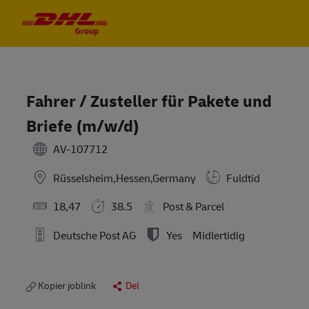
Skip to main content
Skip to main content
-
-
Fahrer / Zusteller für Pakete und
Briefe (m/w/d)
AV-107712
Rüsselsheim,Hessen,Germany
Fuldtid
18,47
38.5
Post & Parcel
Deutsche Post AG
Yes
Midlertidig
Kopier joblink
Del