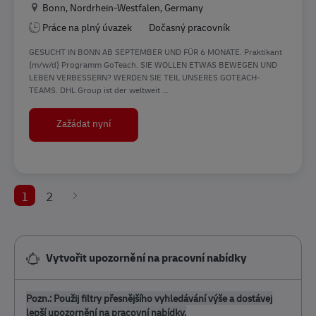
Location
Bonn, Nordrhein-Westfalen, Germany
Práce na plný úvazek
Dočasný pracovník
GESUCHT IN BONN AB SEPTEMBER UND FÜR 6 MONATE. Praktikant
(m/w/d) Programm GoTeach. SIE WOLLEN ETWAS BEWEGEN UND
LEBEN VERBESSERN? WERDEN SIE TEIL UNSERES GOTEACH-
TEAMS. DHL Group ist der weltweit ...
Praktikant (m/w/d) Programm GoTeach
Zažádat nyní
1
2
Vytvořit upozornění na pracovní nabídky
Pozn.: Použij filtry přesnějšího vyhledávání výše a dostávej
lepší upozornění na pracovní nabídky.