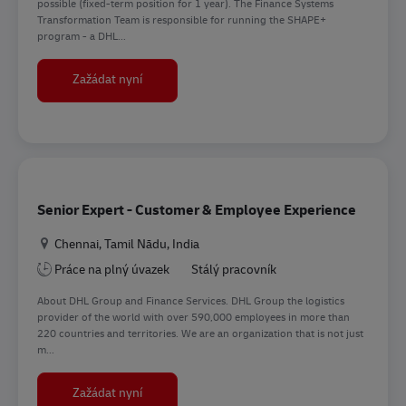
possible (fixed-term position for 1 year). The Finance Systems
Transformation Team is responsible for running the SHAPE+
program - a DHL...
Change Manager (w/m/d)
Zažádat nyní
Senior Expert - Customer & Employee Experience
Location
Chennai, Tamil Nādu, India
Práce na plný úvazek
Stálý pracovník
About DHL Group and Finance Services. DHL Group the logistics
provider of the world with over 590,000 employees in more than
220 countries and territories. We are an organization that is not just
m...
Senior Expert - Customer & Employee Experienc
Zažádat nyní