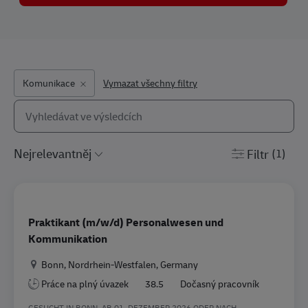
Komunikace
Vymazat všechny filtry
Vyhledat ze seznamu níže
the results are updated
Filtr
(1)
Praktikant (m/w/d) Personalwesen und
Kommunikation
Location
Bonn, Nordrhein-Westfalen, Germany
Práce na plný úvazek
38.5
Dočasný pracovník
GESUCHT IN BONN, AB 01. DEZEMBER 2026 ODER NACH