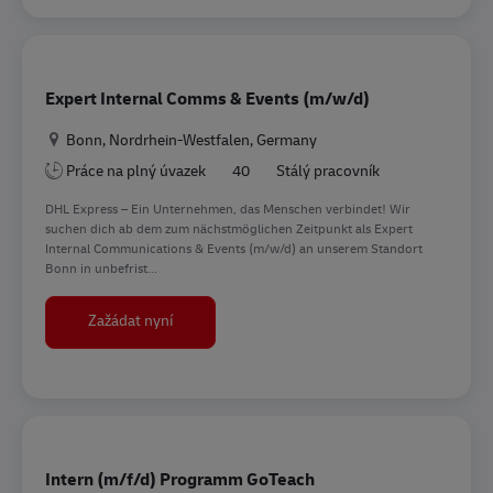
Expert Internal Comms & Events (m/w/d)
Location
Bonn, Nordrhein-Westfalen, Germany
Práce na plný úvazek
40
Stálý pracovník
DHL Express – Ein Unternehmen, das Menschen verbindet! Wir
suchen dich ab dem zum nächstmöglichen Zeitpunkt als Expert
Internal Communications & Events (m/w/d) an unserem Standort
Bonn in unbefrist...
Expert Internal Comms & Events (m/w/d)
Zažádat nyní
Intern (m/f/d) Programm GoTeach