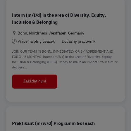
Intern (m/f/d) in the area of Diversity, Equity,
Inclusion & Belonging
Location
Bonn, Nordrhein-Westfalen, Germany
Práce na plný úvazek
Dočasný pracovník
JOIN OUR TEAM IN BONN, IMMEDIATELY OR BY AGREEMENT AND
FOR 3 - 6 MONTHS. Intern (m/f/x) in the area of Diversity, Equity,
Inclusion & Belonging (DEIB). Ready to make an impact? Your future
delivere...
Intern (m/f/d) in the area of Diversity, Equity, I
Zažádat nyní
Praktikant (m/w/d) Programm GoTeach