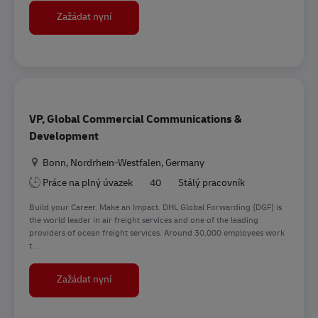
Praktikant (m/w/d) im Bereich Social Media M
Zažádat nyní
VP, Global Commercial Communications &
Development
Location
Bonn, Nordrhein-Westfalen, Germany
Práce na plný úvazek
40
Stálý pracovník
Build your Career. Make an Impact. DHL Global Forwarding (DGF) is
the world leader in air freight services and one of the leading
providers of ocean freight services. Around 30,000 employees work
t...
VP, Global Commercial Communications & Deve
Zažádat nyní