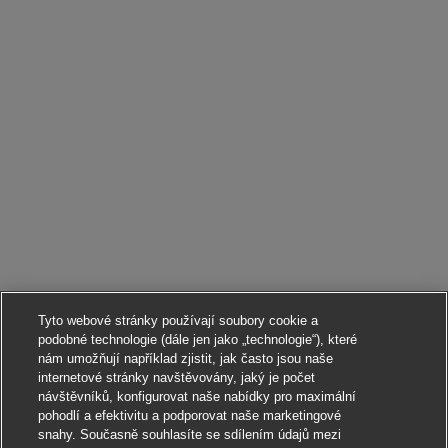
Tyto webové stránky používají soubory cookie a
podobné technologie (dále jen jako „technologie“), které
nám umožňují například zjistit, jak často jsou naše
internetové stránky navštěvovány, jaký je počet
návštěvníků, konfigurovat naše nabídky pro maximální
pohodlí a efektivitu a podporovat naše marketingové
snahy. Současně souhlasíte se sdílením údajů mezi