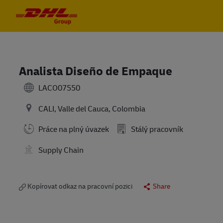
Skip to main content
Skip to main content
-
-
Analista Diseño de Empaque
LACO07550
CALI, Valle del Cauca, Colombia
Práce na plný úvazek
Stálý pracovník
Supply Chain
Kopírovat odkaz na pracovní pozici
Share