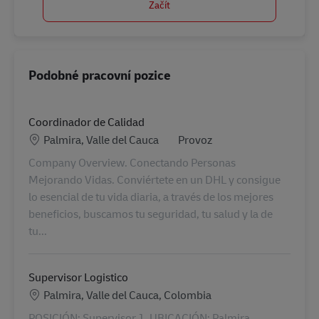
Začít
Podobné pracovní pozice
Coordinador de Calidad
Location
Kategorie
Palmira, Valle del Cauca
Provoz
Company Overview. Conectando Personas
Mejorando Vidas. Conviértete en un DHL y consigue
lo esencial de tu vida diaria, a través de los mejores
beneficios, buscamos tu seguridad, tu salud y la de
tu...
Supervisor Logistico
Location
Palmira, Valle del Cauca, Colombia
POSICIÓN: Supervisor 1. UBICACIÓN: Palmira.