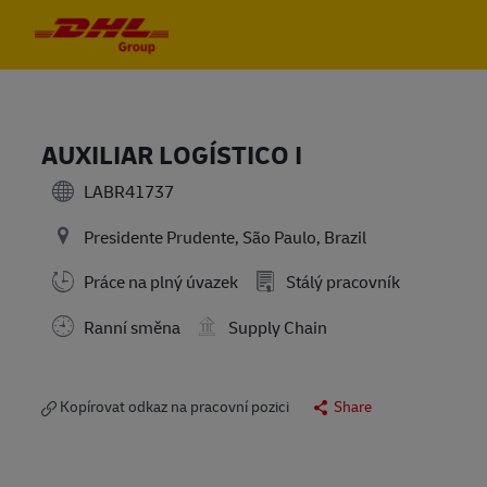
Skip to main content
Skip to main content
-
-
AUXILIAR LOGÍSTICO I
LABR41737
Presidente Prudente, São Paulo, Brazil
Práce na plný úvazek
Stálý pracovník
Ranní směna
Supply Chain
Kopírovat odkaz na pracovní pozici
Share