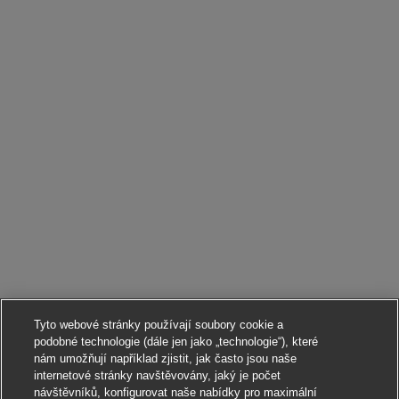
Tyto webové stránky používají soubory cookie a
podobné technologie (dále jen jako „technologie“), které
nám umožňují například zjistit, jak často jsou naše
internetové stránky navštěvovány, jaký je počet
návštěvníků, konfigurovat naše nabídky pro maximální