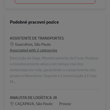
Podobné pracovní pozice
ASSISTENTE DE TRANSPORTES
Location
Guarulhos, São Paulo
Associated with 2 categories
Descrição da Vaga. Monitoramento de Frota: Realizar
o monitoramento ativo e em tempo real dos
motoristas em rota, garantindo o cumprimento dos
prazos e itinerários. Suporte e Comunicação à Frota:
M...
ANALISTA DE LOGÍSTICA JR
Location
Kategorie
CAÇAPAVA, São Paulo
Provoz