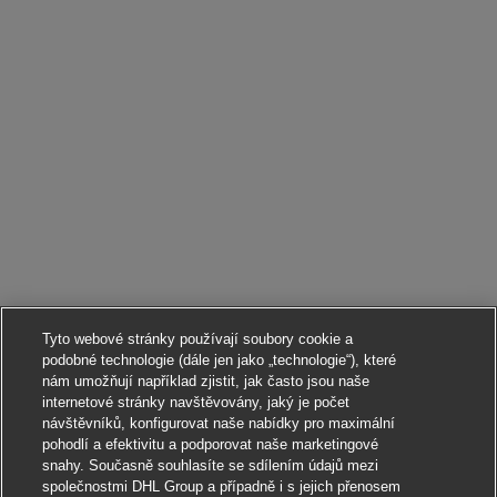
Tyto webové stránky používají soubory cookie a
podobné technologie (dále jen jako „technologie“), které
nám umožňují například zjistit, jak často jsou naše
internetové stránky navštěvovány, jaký je počet
návštěvníků, konfigurovat naše nabídky pro maximální
pohodlí a efektivitu a podporovat naše marketingové
snahy. Současně souhlasíte se sdílením údajů mezi
společnostmi DHL Group a případně i s jejich přenosem