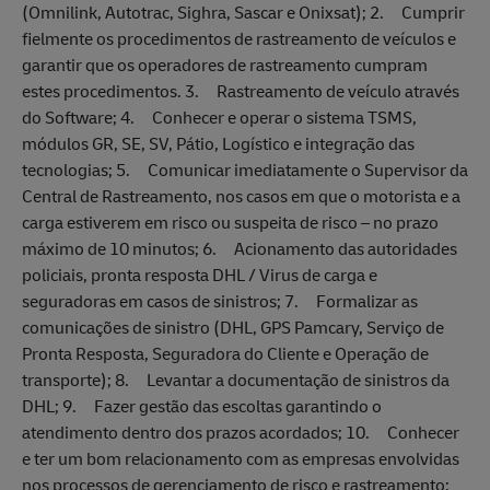
(Omnilink, Autotrac, Sighra, Sascar e Onixsat); 2. Cumprir
fielmente os procedimentos de rastreamento de veículos e
garantir que os operadores de rastreamento cumpram
estes procedimentos. 3. Rastreamento de veículo através
do Software; 4. Conhecer e operar o sistema TSMS,
módulos GR, SE, SV, Pátio, Logístico e integração das
tecnologias; 5. Comunicar imediatamente o Supervisor da
Central de Rastreamento, nos casos em que o motorista e a
carga estiverem em risco ou suspeita de risco – no prazo
máximo de 10 minutos; 6. Acionamento das autoridades
policiais, pronta resposta DHL / Virus de carga e
seguradoras em casos de sinistros; 7. Formalizar as
comunicações de sinistro (DHL, GPS Pamcary, Serviço de
Pronta Resposta, Seguradora do Cliente e Operação de
transporte); 8. Levantar a documentação de sinistros da
DHL; 9. Fazer gestão das escoltas garantindo o
atendimento dentro dos prazos acordados; 10. Conhecer
e ter um bom relacionamento com as empresas envolvidas
nos processos de gerenciamento de risco e rastreamento;