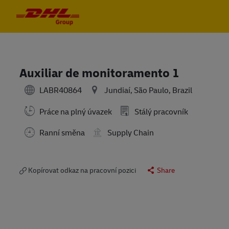
Skip to main content
Skip to main content
-
-
Auxiliar de monitoramento 1
LABR40864
Jundiaí, São Paulo, Brazil
Práce na plný úvazek
Stálý pracovník
Ranní směna
Supply Chain
Kopírovat odkaz na pracovní pozici
Share