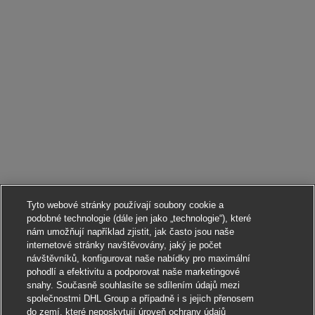
Tyto webové stránky používají soubory cookie a
podobné technologie (dále jen jako „technologie“), které
nám umožňují například zjistit, jak často jsou naše
internetové stránky navštěvovány, jaký je počet
návštěvníků, konfigurovat naše nabídky pro maximální
pohodlí a efektivitu a podporovat naše marketingové
snahy. Současně souhlasíte se sdílením údajů mezi
společnostmi DHL Group a případně i s jejich přenosem
do zemí, které neposkytují úroveň ochrany údajů