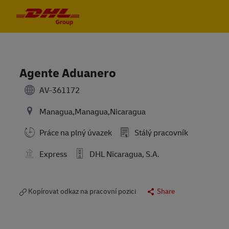
Skip to main content
Skip to main content
-
-
Agente Aduanero
AV-361172
Managua,Managua,Nicaragua
Práce na plný úvazek
Stálý pracovník
Express
DHL Nicaragua, S.A.
Kopírovat odkaz na pracovní pozici
Share