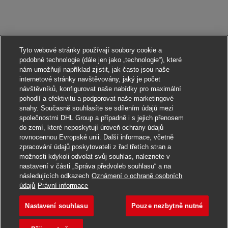
Tyto webové stránky používají soubory cookie a
podobné technologie (dále jen jako „technologie“), které
nám umožňují například zjistit, jak často jsou naše
internetové stránky navštěvovány, jaký je počet
návštěvníků, konfigurovat naše nabídky pro maximální
pohodlí a efektivitu a podporovat naše marketingové
snahy. Současně souhlasíte se sdílením údajů mezi
společnostmi DHL Group a případně i s jejich přenosem
do zemí, které neposkytují úroveň ochrany údajů
rovnocennou Evropské unii. Další informace, včetně
zpracování údajů poskytovateli z řad třetích stran a
možnosti kdykoli odvolat svůj souhlas, naleznete v
nastavení v části „Správa předvoleb souhlasu“ a na
následujících odkazech
Oznámení o ochraně osobních
Ucházet se
údajů
Právní informace
Nastavení souhlasu
Pouze nezbytně nutné
Postbote für Pakete und
Uložit do záložek