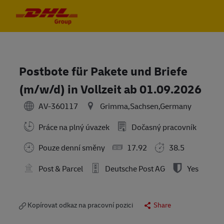
Skip to main content
Skip to main content
-
-
Postbote für Pakete und Briefe
(m/w/d) in Vollzeit ab 01.09.2026
AV-360117
Grimma,Sachsen,Germany
Práce na plný úvazek
Dočasný pracovník
Pouze denní směny
17.92
38.5
Post & Parcel
Deutsche Post AG
Yes
Kopírovat odkaz na pracovní pozici
Share