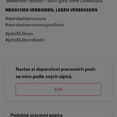
'Bewerben'-Button – auch ganz ohne Lebenslauf.
MENSCHEN VERBINDEN, LEBEN VERBESSERN
#werdeeinervonuns
#werdeeinervonunspostbote
#jobsNLBonn
#jobsNLBonnKoeln
Nastav si doporučení pracovních pozic
na míru podle svých zájmů.
Začít
Podobné pracovní pozice