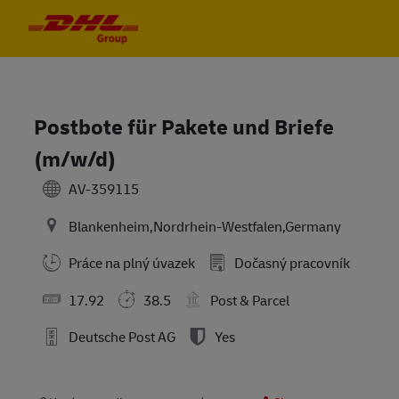
Skip to main content
Skip to main content
-
-
Postbote für Pakete und Briefe
(m/w/d)
AV-359115
Blankenheim,Nordrhein-Westfalen,Germany
Práce na plný úvazek
Dočasný pracovník
17.92
38.5
Post & Parcel
Deutsche Post AG
Yes