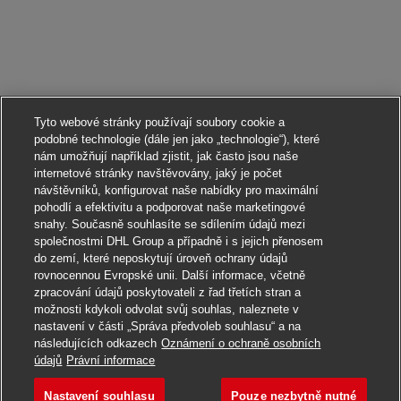
Tyto webové stránky používají soubory cookie a
podobné technologie (dále jen jako „technologie“), které
nám umožňují například zjistit, jak často jsou naše
internetové stránky navštěvovány, jaký je počet
návštěvníků, konfigurovat naše nabídky pro maximální
pohodlí a efektivitu a podporovat naše marketingové
snahy. Současně souhlasíte se sdílením údajů mezi
společnostmi DHL Group a případně i s jejich přenosem
do zemí, které neposkytují úroveň ochrany údajů
rovnocennou Evropské unii. Další informace, včetně
zpracování údajů poskytovateli z řad třetích stran a
možnosti kdykoli odvolat svůj souhlas, naleznete v
nastavení v části „Správa předvoleb souhlasu“ a na
následujících odkazech
Oznámení o ochraně osobních
Ucházet se
údajů
Právní informace
Nastavení souhlasu
Pouze nezbytně nutné