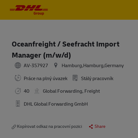
Skip to main content
Skip to main content
-
-
Oceanfreight / Seefracht Import
Manager (m/w/d)
AV-357927
Hamburg,Hamburg,Germany
Práce na plný úvazek
Stálý pracovník
40
Global Forwarding, Freight
DHL Global Forwarding GmbH
Kopírovat odkaz na pracovní pozici
Share