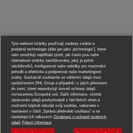
Tyto webové stránky používají soubory cookie a
podobné technologie (dále jen jako „technologie“), které
nám umožňují například zjistit, jak často jsou naše
internetové stránky navštěvovány, jaký je počet
návštěvníků, konfigurovat naše nabídky pro maximální
pohodlí a efektivitu a podporovat naše marketingové
snahy. Současně souhlasíte se sdílením údajů mezi
společnostmi DHL Group a případně i s jejich přenosem
do zemí, které neposkytují úroveň ochrany údajů
rovnocennou Evropské unii. Další informace, včetně
zpracování údajů poskytovateli z řad třetích stran a
možnosti kdykoli odvolat svůj souhlas, naleznete v
nastavení v části „Správa předvoleb souhlasu“ a na
následujících odkazech
Oznámení o ochraně osobních
Ucházet se
údajů
Právní informace