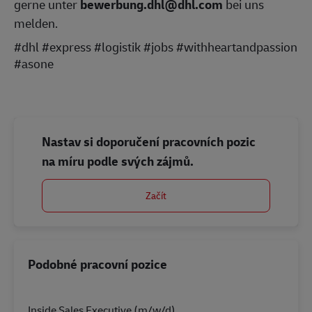
gerne unter
bewerbung.dhl@dhl.com
bei uns
melden.
#dhl #express #logistik #jobs #withheartandpassion
#asone
Nastav si doporučení pracovních pozic
na míru podle svých zájmů.
Začít
Podobné pracovní pozice
Inside Sales Executive (m/w/d)