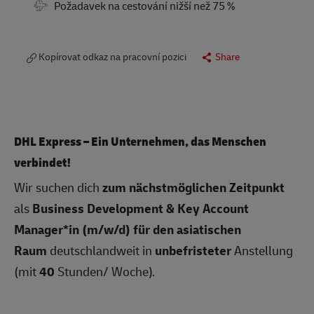
Travel Required
Požadavek na cestování nižší než 75 %
Kopírovat odkaz na pracovní pozici
Share
DHL Express – Ein Unternehmen, das Menschen
verbindet!
Wir suchen dich
zum nächstmöglichen Zeitpunkt
als
Business Development & Key Account
Manager*in (m/w/d) für den asiatischen
Raum
deutschlandweit in
unbefristeter
Anstellung
(mit
40
Stunden/ Woche).