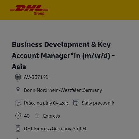
Skip to main content
Skip to main content
-
-
Business Development & Key
Account Manager*in (m/w/d) -
Asia
AV-357191
Bonn,Nordrhein-Westfalen,Germany
Práce na plný úvazek
Stálý pracovník
40
Express
DHL Express Germany GmbH