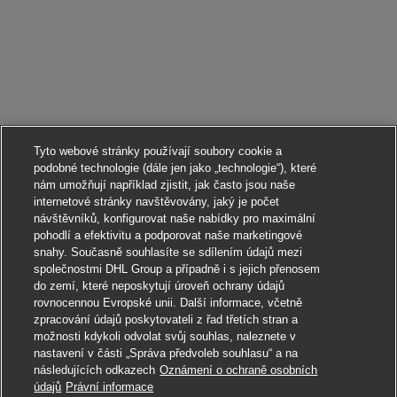
Tyto webové stránky používají soubory cookie a
podobné technologie (dále jen jako „technologie“), které
nám umožňují například zjistit, jak často jsou naše
internetové stránky navštěvovány, jaký je počet
návštěvníků, konfigurovat naše nabídky pro maximální
pohodlí a efektivitu a podporovat naše marketingové
snahy. Současně souhlasíte se sdílením údajů mezi
společnostmi DHL Group a případně i s jejich přenosem
do zemí, které neposkytují úroveň ochrany údajů
rovnocennou Evropské unii. Další informace, včetně
zpracování údajů poskytovateli z řad třetích stran a
možnosti kdykoli odvolat svůj souhlas, naleznete v
nastavení v části „Správa předvoleb souhlasu“ a na
následujících odkazech
Oznámení o ochraně osobních
Ucházet se
údajů
Právní informace