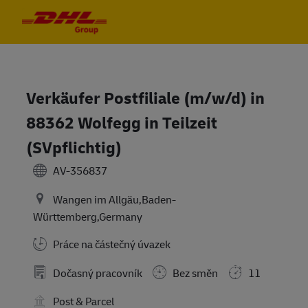
Skip to main content
Skip to main content
-
-
Verkäufer Postfiliale (m/w/d) in
88362 Wolfegg in Teilzeit
(SVpflichtig)
AV-356837
Wangen im Allgäu,Baden-
Württemberg,Germany
Práce na částečný úvazek
Dočasný pracovník
Bez směn
11
Post & Parcel