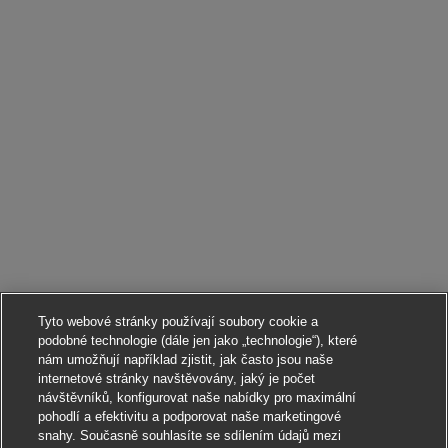
Tyto webové stránky používají soubory cookie a
podobné technologie (dále jen jako „technologie“), které
nám umožňují například zjistit, jak často jsou naše
internetové stránky navštěvovány, jaký je počet
návštěvníků, konfigurovat naše nabídky pro maximální
pohodlí a efektivitu a podporovat naše marketingové
snahy. Současně souhlasíte se sdílením údajů mezi