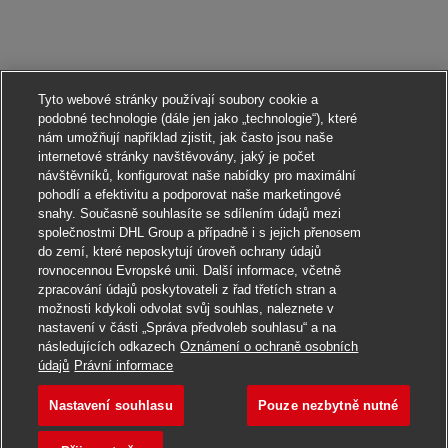
Tyto webové stránky používají soubory cookie a
podobné technologie (dále jen jako „technologie“), které
nám umožňují například zjistit, jak často jsou naše
internetové stránky navštěvovány, jaký je počet
návštěvníků, konfigurovat naše nabídky pro maximální
pohodlí a efektivitu a podporovat naše marketingové
snahy. Současně souhlasíte se sdílením údajů mezi
společnostmi DHL Group a případně i s jejich přenosem
do zemí, které neposkytují úroveň ochrany údajů
rovnocennou Evropské unii. Další informace, včetně
zpracování údajů poskytovateli z řad třetích stran a
možnosti kdykoli odvolat svůj souhlas, naleznete v
nastavení v části „Správa předvoleb souhlasu“ a na
následujících odkazech
Oznámení o ochraně osobních
Ucházet se
údajů
Právní informace
Nastavení souhlasu
Pouze nezbytně nutné
Executive, Field Sales
Uložit do záložek