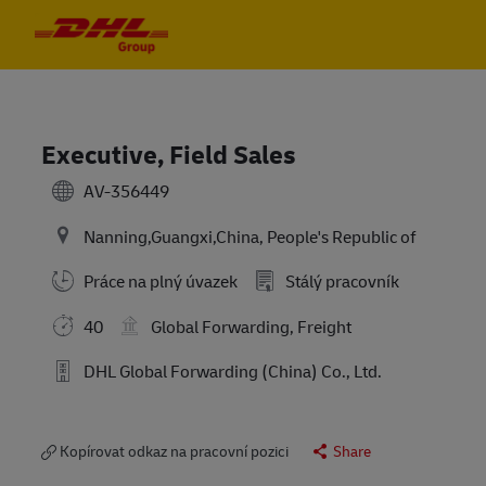
Skip to main content
Skip to main content
-
-
Executive, Field Sales
AV-356449
Nanning,Guangxi,China, People's Republic of
Práce na plný úvazek
Stálý pracovník
40
Global Forwarding, Freight
DHL Global Forwarding (China) Co., Ltd.
Kopírovat odkaz na pracovní pozici
Share