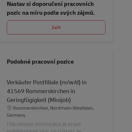
Nastav si doporučení pracovních
pozic na míru podle svých zájmů.
Začít
Podobné pracovní pozice
Verkäufer Postfiliale (m/w/d) in
41569 Rommerskirchen in
Geringfügigkeit (Minijob)
Location
Rommerskirchen, Nordrhein-Westfalen,
Germany
FÜR UNSERE POSTFILIALE IN 41569
ROMMERSKIRCHEN, AB SOFORT, IN