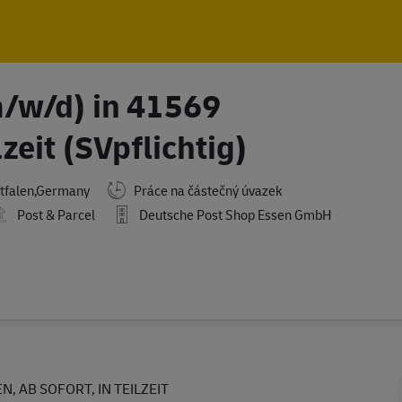
Skip to main content
Skip to main content
m/w/d) in 41569
eit (SVpflichtig)
tfalen,Germany
Práce na částečný úvazek
Post & Parcel
Deutsche Post Shop Essen GmbH
, AB SOFORT, IN TEILZEIT