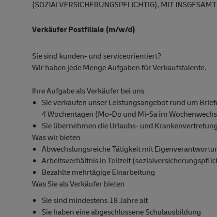
(SOZIALVERSICHERUNGSPFLICHTIG), MIT INSGESAMT
Verkäufer Postfiliale (m/w/d)
Sie sind kunden- und serviceorientiert?
Wir haben jede Menge Aufgaben für Verkaufstalente.
Ihre Aufgabe als Verkäufer bei uns
Sie verkaufen unser Leistungsangebot rund um Briefe
4 Wochentagen (Mo-Do und Mi-Sa im Wochenwechse
Sie übernehmen die Urlaubs- und Krankenvertretung f
Was wir bieten
Abwechslungsreiche Tätigkeit mit Eigenverantwortu
Arbeitsverhältnis in Teilzeit (sozialversicherungspfli
Bezahlte mehrtägige Einarbeitung
Was Sie als Verkäufer bieten
Sie sind mindestens 18 Jahre alt
Sie haben eine abgeschlossene Schulausbildung