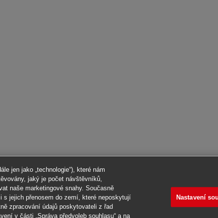
le jen jako „technologie“), které nám
štěvovány, jaký je počet návštěvníků,
rovat naše marketingové snahy. Současně
Nastavení so
 s jejich přenosem do zemí, které neposkytují
ně zpracování údajů poskytovateli z řad
avení v části „Správa předvoleb souhlasu“ a na