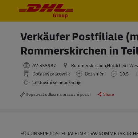
-
-
Verkäufer Postfiliale (
Rommerskirchen in Teilz
AV-355987
Rommerskirchen,Nordrhein-Wes
Dočasný pracovník
Bez směn
10.5
Travel Required
Cestování se nepožaduje
Kopírovat odkaz na pracovní pozici
Share
FÜR UNSERE POSTFILIALE IN 41569 ROMMERSKIRCHEN