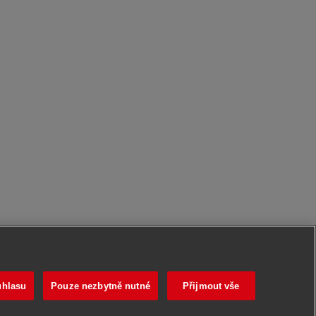
uhlasu
Pouze nezbytně nutné
Přijmout vše