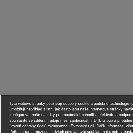
Tyto webové stránky používají soubory cookie a podobné technologie (dá
umožňují například zjistit, jak často jsou naše internetové stránky nav
konfigurovat naše nabídky pro maximální pohodlí a efektivitu a podpo
souhlasíte se sdílením údajů mezi společnostmi DHL Group a případně i
úroveň ochrany údajů rovnocennou Evropské unii. Další informace, včet
třetích stran a možnosti kdykoli odvolat svůj souhlas, naleznete v nast