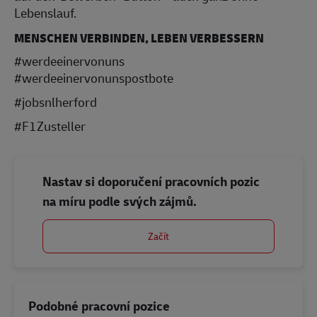
Lebenslauf.
MENSCHEN VERBINDEN, LEBEN VERBESSERN
#werdeeinervonuns
#werdeeinervonunspostbote
#jobsnlherford
#F1Zusteller
Nastav si doporučení pracovních pozic
na míru podle svých zájmů.
Začít
Podobné pracovní pozice