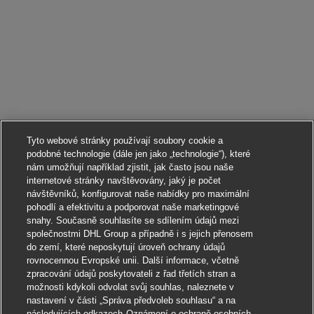
Tyto webové stránky používají soubory cookie a
podobné technologie (dále jen jako „technologie“), které
nám umožňují například zjistit, jak často jsou naše
internetové stránky navštěvovány, jaký je počet
návštěvníků, konfigurovat naše nabídky pro maximální
pohodlí a efektivitu a podporovat naše marketingové
snahy. Současně souhlasíte se sdílením údajů mezi
společnostmi DHL Group a případně i s jejich přenosem
do zemí, které neposkytují úroveň ochrany údajů
rovnocennou Evropské unii. Další informace, včetně
zpracování údajů poskytovateli z řad třetích stran a
možnosti kdykoli odvolat svůj souhlas, naleznete v
nastavení v části „Správa předvoleb souhlasu“ a na
následujících odkazech
Oznámení o ochraně osobních