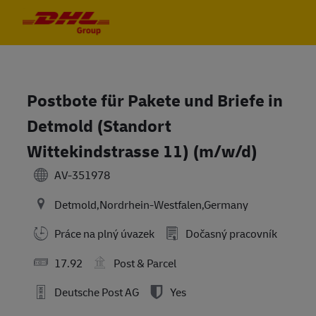
Skip to main content
Skip to main content
-
-
Postbote für Pakete und Briefe in
Detmold (Standort
Wittekindstrasse 11) (m/w/d)
AV-351978
Detmold,Nordrhein-Westfalen,Germany
Práce na plný úvazek
Dočasný pracovník
17.92
Post & Parcel
Deutsche Post AG
Yes