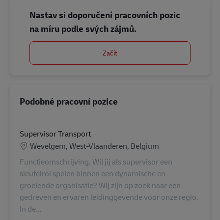
Nastav si doporučení pracovních pozic
na míru podle svých zájmů.
Začít
Podobné pracovní pozice
Supervisor Transport
Location
Wevelgem, West-Vlaanderen, Belgium
Functieomschrijving. Wil jij als supervisor een
sleutelrol spelen binnen een dynamische en
groeiende organisatie? Wij zijn op zoek naar een
gedreven en ervaren leidinggevende voor onze regio.
In de...