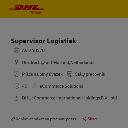
Skip to main content
Skip to main content
-
-
Supervisor Logistiek
AV-350570
Dordrecht,Zuid-Holland,Netherlands
Práce na plný úvazek
Stálý pracovník
40
eCommerce Solutions
DHL eCommerce International Holdings B.V._old
Kopírovat odkaz na pracovní pozici
Share