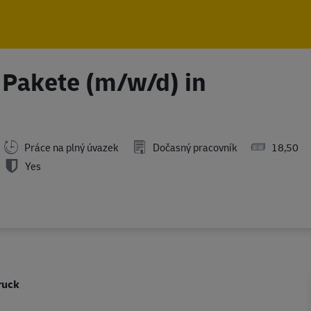
Skip to main content
Skip to main content
 Pakete (m/w/d) in
Práce na plný úvazek
Dočasný pracovník
18,50
Yes
ruck