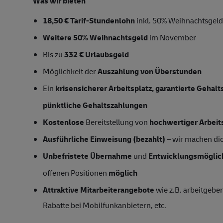
Was wir bieten
18,50 € Tarif-Stundenlohn
inkl. 50% Weihnachtsgeld,
Weitere 50% Weihnachtsgeld
im November
Bis zu
332 € Urlaubsgeld
Möglichkeit der
Auszahlung von Überstunden
Ein
krisensicherer Arbeitsplatz, garantierte Gehal
pünktliche Gehaltszahlungen
Kostenlose
Bereitstellung von
hochwertiger Arbeit
Ausführliche Einweisung (bezahlt)
– wir machen dich
Unbefristete Übernahme
und
Entwicklungsmöglic
offenen Positionen
möglich
Attraktive Mitarbeiterangebote
wie z.B. arbeitgeber
Rabatte bei Mobilfunkanbietern, etc.