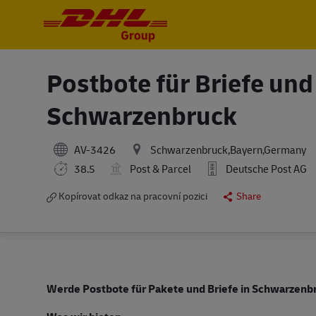
-
-
Postbote für Briefe und
Schwarzenbruck
AV-3426
Schwarzenbruck,Bayern,Germany
38.5
Post & Parcel
Deutsche Post AG
Kopírovat odkaz na pracovní pozici
Share
Werde Postbote für Pakete und Briefe in
Schwarzenb