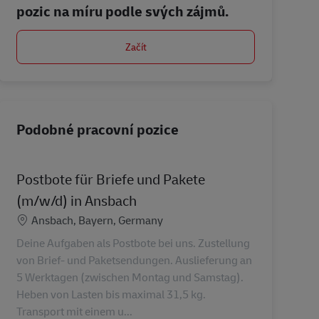
pozic na míru podle svých zájmů.
Začít
Podobné pracovní pozice
Postbote für Briefe und Pakete
(m/w/d) in Ansbach
Location
Ansbach, Bayern, Germany
Deine Aufgaben als Postbote bei uns. Zustellung
von Brief- und Paketsendungen. Auslieferung an
5 Werktagen (zwischen Montag und Samstag).
Heben von Lasten bis maximal 31,5 kg.
Transport mit einem u...