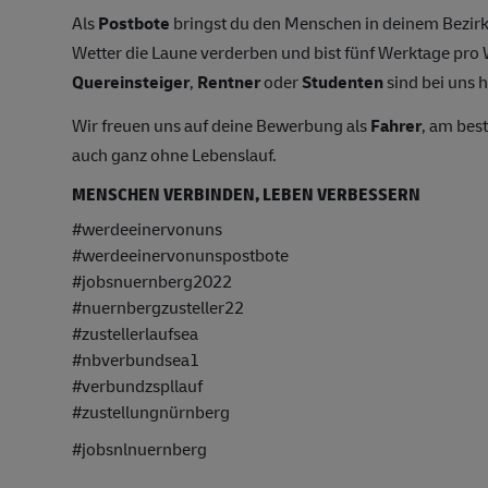
Als
Postbote
bringst du den Menschen in deinem Bezirk
Wetter die Laune verderben und bist fünf Werktage pr
Quereinsteiger
,
Rentner
oder
Studenten
sind bei uns h
Wir freuen uns auf deine Bewerbung als
Fahrer
, am bes
auch ganz ohne Lebenslauf.
MENSCHEN VERBINDEN, LEBEN VERBESSERN
#werdeeinervonuns
#werdeeinervonunspostbote
#jobsnuernberg2022
#nuernbergzusteller22
#zustellerlaufsea
#nbverbundsea1
#verbundzspllauf
#zustellungnürnberg
#jobsnlnuernberg