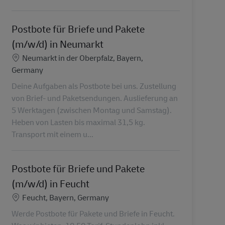
Postbote für Briefe und Pakete
(m/w/d) in Neumarkt
Location
Neumarkt in der Oberpfalz, Bayern,
Germany
Deine Aufgaben als Postbote bei uns. Zustellung
von Brief- und Paketsendungen. Auslieferung an
5 Werktagen (zwischen Montag und Samstag).
Heben von Lasten bis maximal 31,5 kg.
Transport mit einem u...
Postbote für Briefe und Pakete
(m/w/d) in Feucht
Location
Feucht, Bayern, Germany
Werde Postbote für Pakete und Briefe in Feucht.