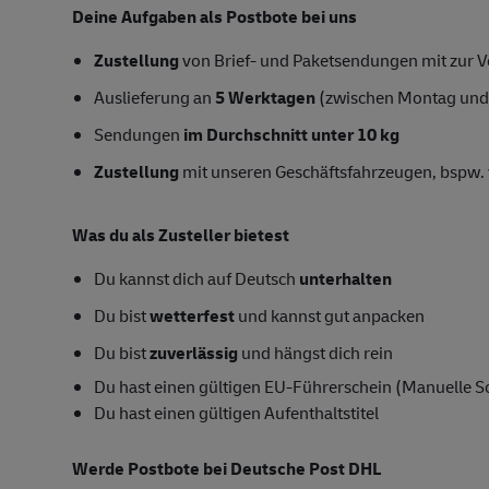
Deine Aufgaben als Postbote bei uns
Zustellung
von Brief- und Paketsendungen mit zur Ve
Auslieferung an
5 Werktagen
(zwischen Montag und
Sendungen
im Durchschnitt unter 10 kg
Zustellung
mit unseren Geschäftsfahrzeugen, bspw. 
Was du als Zusteller bietest
Du kannst dich auf Deutsch
unterhalten
Du bist
wetterfest
und kannst gut anpacken
Du bist
zuverlässig
und hängst dich rein
Du hast einen gültigen EU-Führerschein (Manuelle S
Du hast einen gültigen Aufenthaltstitel
Werde Postbote bei Deutsche Post DHL