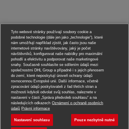
Tyto webové stránky používají soubory cookie a
podobné technologie (dále jen jako „technologie“), které
nám umožňují například zjistit, jak často jsou naše
internetové stránky navštěvovány, jaký je počet
návštěvníků, konfigurovat naše nabídky pro maximální
pohodlí a efektivitu a podporovat naše marketingové
snahy. Současně souhlasíte se sdílením údajů mezi
společnostmi DHL Group a případně i s jejich přenosem
do zemí, které neposkytují úroveň ochrany údajů
rovnocennou Evropské unii. Další informace, včetně
zpracování údajů poskytovateli z řad třetích stran a
možnosti kdykoli odvolat svůj souhlas, naleznete v
nastavení v části „Správa předvoleb souhlasu“ a na
následujících odkazech
Oznámení o ochraně osobních
Ucházet se
údajů
Právní informace
Nastavení souhlasu
Pouze nezbytně nutné
Ausbildung Fachkraft Ku
Uložit do záložek