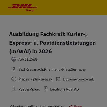
Skip to main content
Skip to main content
-
-
Ausbildung Fachkraft Kurier-,
Express- u. Postdienstleistungen
(m/w/d) in 2026
AV-312568
Bad Kreuznach,Rheinland-Pfalz,Germany
Práce na plný úvazek
Dočasný pracovník
Post & Parcel
Deutsche Post AG
Kopírovat odkaz na pracovní pozici
Share