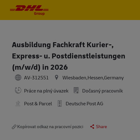
Skip to main content
Skip to main content
-
-
Ausbildung Fachkraft Kurier-,
Express- u. Postdienstleistungen
(m/w/d) in 2026
AV-312551
Wiesbaden,Hessen,Germany
Práce na plný úvazek
Dočasný pracovník
Post & Parcel
Deutsche Post AG
Kopírovat odkaz na pracovní pozici
Share