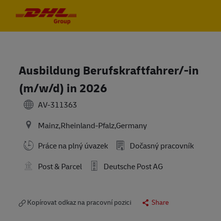
Skip to main content
Skip to main content
-
-
Ausbildung Berufskraftfahrer/-in
(m/w/d) in 2026
AV-311363
Mainz,Rheinland-Pfalz,Germany
Práce na plný úvazek
Dočasný pracovník
Post & Parcel
Deutsche Post AG
Kopírovat odkaz na pracovní pozici
Share