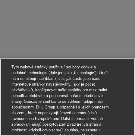
Tyto webové stránky používají soubory cookie a
podobné technologie (dále jen jako „technologie“), které
nám umožňují například zjistit, jak často jsou naše
internetové stránky navštěvovány, jaký je počet
návštěvníků, konfigurovat naše nabídky pro maximální
pohodlí a efektivitu a podporovat naše marketingové
snahy. Současně souhlasíte se sdílením údajů mezi
společnostmi DHL Group a případně i s jejich přenosem
do zemí, které neposkytují úroveň ochrany údajů
rovnocennou Evropské unii. Další informace, včetně
zpracování údajů poskytovateli z řad třetích stran a
možnosti kdykoli odvolat svůj souhlas, naleznete v