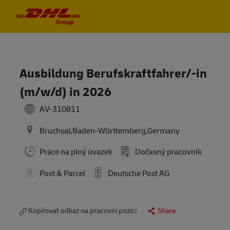
Skip to main content
Skip to main content
-
-
Ausbildung Berufskraftfahrer/-in
(m/w/d) in 2026
AV-310811
Bruchsal,Baden-Württemberg,Germany
Práce na plný úvazek
Dočasný pracovník
Post & Parcel
Deutsche Post AG
Kopírovat odkaz na pracovní pozici
Share