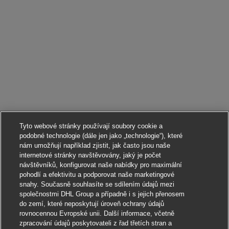
Tyto webové stránky používají soubory cookie a
podobné technologie (dále jen jako „technologie“), které
nám umožňují například zjistit, jak často jsou naše
internetové stránky navštěvovány, jaký je počet
návštěvníků, konfigurovat naše nabídky pro maximální
pohodlí a efektivitu a podporovat naše marketingové
snahy. Současně souhlasíte se sdílením údajů mezi
společnostmi DHL Group a případně i s jejich přenosem
do zemí, které neposkytují úroveň ochrany údajů
rovnocennou Evropské unii. Další informace, včetně
zpracování údajů poskytovateli z řad třetích stran a