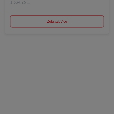
1.334,26 ...
Zobrazit Více