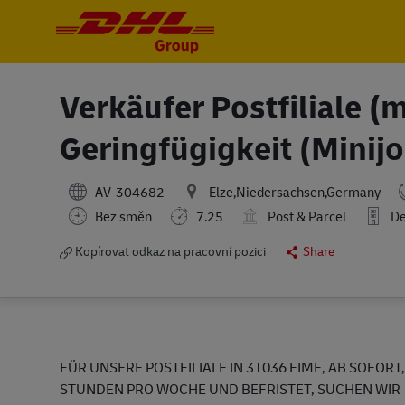
-
-
Verkäufer Postfiliale (
Geringfügigkeit (Minij
AV-304682
Elze,Niedersachsen,Germany
Bez směn
7.25
Post & Parcel
De
Kopírovat odkaz na pracovní pozici
Share
FÜR UNSERE POSTFILIALE IN 31036 EIME, AB SOFORT,
STUNDEN PRO WOCHE UND BEFRISTET, SUCHEN WIR