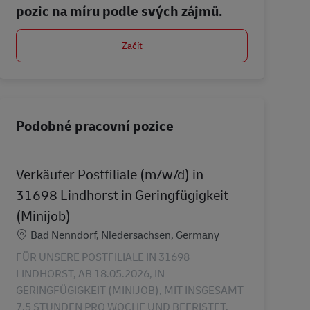
pozic na míru podle svých zájmů.
Začít
Podobné pracovní pozice
Verkäufer Postfiliale (m/w/d) in
31698 Lindhorst in Geringfügigkeit
(Minijob)
Location
Bad Nenndorf, Niedersachsen, Germany
FÜR UNSERE POSTFILIALE IN 31698
LINDHORST, AB 18.05.2026, IN
GERINGFÜGIGKEIT (MINIJOB), MIT INSGESAMT
7,5 STUNDEN PRO WOCHE UND BEFRISTET,