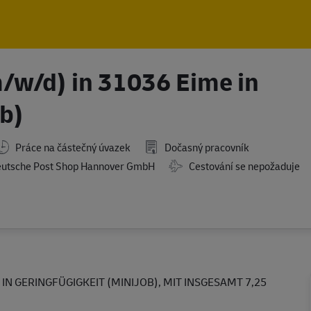
Skip to main content
Skip to main content
m/w/d) in 31036 Eime in
ob)
Práce na částečný úvazek
Dočasný pracovník
Travel Required
utsche Post Shop Hannover GmbH
Cestování se nepožaduje
 IN GERINGFÜGIGKEIT (MINIJOB), MIT INSGESAMT 7,25